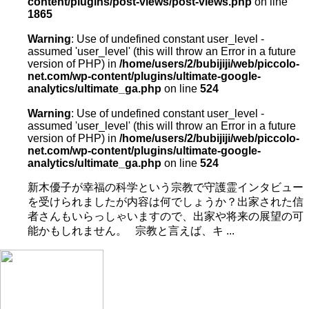
content/plugins/post-views/post-views.php
on line
1865
Warning
: Use of undefined constant user_level -
assumed 'user_level' (this will throw an Error in a future
version of PHP) in
/home/users/2/bubijiji/web/piccolo-
net.com/wp-content/plugins/ultimate-google-
analytics/ultimate_ga.php
on line
524
Warning
: Use of undefined constant user_level -
assumed 'user_level' (this will throw an Error in a future
version of PHP) in
/home/users/2/bubijiji/web/piccolo-
net.com/wp-content/plugins/ultimate-google-
analytics/ultimate_ga.php
on line
524
新木優子が幸福の科学という宗教で守護霊インタビュー
を受けられましたが内容は何でしょうか？出家された信
者さんもいらっしゃいますので、出家や将来の展望の可
能かもしれません。 宗教と言えば、キ ...