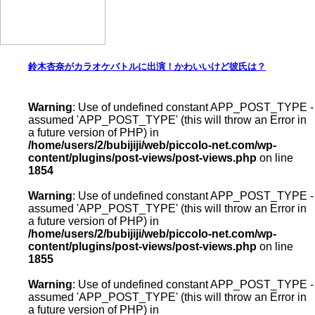
鈴木杏奈がカラオケバトルに出演！かわいいけど彼氏は？
Warning
: Use of undefined constant APP_POST_TYPE -
assumed 'APP_POST_TYPE' (this will throw an Error in
a future version of PHP) in
/home/users/2/bubijiji/web/piccolo-net.com/wp-
content/plugins/post-views/post-views.php
on line
1854
Warning
: Use of undefined constant APP_POST_TYPE -
assumed 'APP_POST_TYPE' (this will throw an Error in
a future version of PHP) in
/home/users/2/bubijiji/web/piccolo-net.com/wp-
content/plugins/post-views/post-views.php
on line
1855
Warning
: Use of undefined constant APP_POST_TYPE -
assumed 'APP_POST_TYPE' (this will throw an Error in
a future version of PHP) in