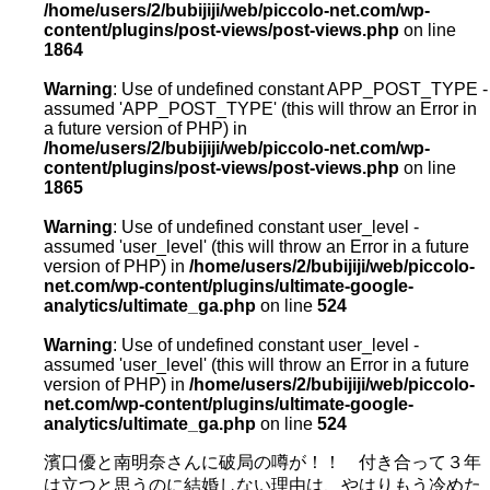
/home/users/2/bubijiji/web/piccolo-net.com/wp-
content/plugins/post-views/post-views.php
on line
1864
Warning
: Use of undefined constant APP_POST_TYPE -
assumed 'APP_POST_TYPE' (this will throw an Error in
a future version of PHP) in
/home/users/2/bubijiji/web/piccolo-net.com/wp-
content/plugins/post-views/post-views.php
on line
1865
Warning
: Use of undefined constant user_level -
assumed 'user_level' (this will throw an Error in a future
version of PHP) in
/home/users/2/bubijiji/web/piccolo-
net.com/wp-content/plugins/ultimate-google-
analytics/ultimate_ga.php
on line
524
Warning
: Use of undefined constant user_level -
assumed 'user_level' (this will throw an Error in a future
version of PHP) in
/home/users/2/bubijiji/web/piccolo-
net.com/wp-content/plugins/ultimate-google-
analytics/ultimate_ga.php
on line
524
濱口優と南明奈さんに破局の噂が！！ 付き合って３年
は立つと思うのに結婚しない理由は、やはりもう冷めた