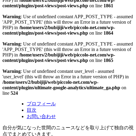
PHP) in
/home/users/2/bubijiji/web/piccolo-net.com/wp-
content/plugins/post-views/post-views.php
on line
1861
Warning
: Use of undefined constant APP_POST_TYPE - assumed
'APP_POST_TYPE' (this will throw an Error in a future version of
PHP) in
/home/users/2/bubijiji/web/piccolo-net.com/wp-
content/plugins/post-views/post-views.php
on line
1864
Warning
: Use of undefined constant APP_POST_TYPE - assumed
'APP_POST_TYPE' (this will throw an Error in a future version of
PHP) in
/home/users/2/bubijiji/web/piccolo-net.com/wp-
content/plugins/post-views/post-views.php
on line
1865
Warning
: Use of undefined constant user_level - assumed
'user_level' (this will throw an Error in a future version of PHP) in
/home/users/2/bubijiji/web/piccolo-net.com/wp-
content/plugins/ultimate-google-analytics/ultimate_ga.php
on
line
524
プロフィール
目次
お問い合わせ
自分が気になった世間のニュースなどを取り上げて独自の視
点でまとめていきます。