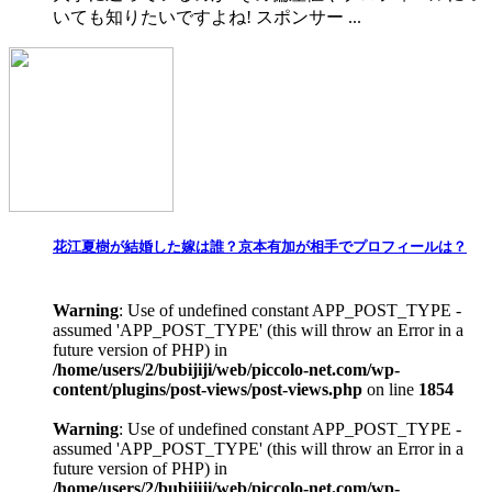
いても知りたいですよね! スポンサー ...
花江夏樹が結婚した嫁は誰？京本有加が相手でプロフィールは？
Warning
: Use of undefined constant APP_POST_TYPE -
assumed 'APP_POST_TYPE' (this will throw an Error in a
future version of PHP) in
/home/users/2/bubijiji/web/piccolo-net.com/wp-
content/plugins/post-views/post-views.php
on line
1854
Warning
: Use of undefined constant APP_POST_TYPE -
assumed 'APP_POST_TYPE' (this will throw an Error in a
future version of PHP) in
/home/users/2/bubijiji/web/piccolo-net.com/wp-