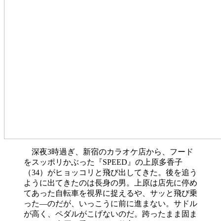
深夜3時過ぎ、新宿のカラオケ店から、フード
をスッポリかぶった『SPEED』の上原多香子
（34）がヒョッコリと飛び出してきた。後を追う
ように出てきたのは長身の男。上原は店先に停め
てあった自転車を視界に捉えるや、サッと飛び乗
った―のだが、いっこうに前に進まない。サドル
が高く、ペダルがこげないのだ。跨ったまま固ま