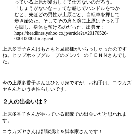
っている上原が愛おしくて仕方ないのだろう。
「しょうがないな～」てな感じでハンドルをつか
むと、先ほどの男性が上原ごと、自転車を押して
歩き始めた。そしてその肩と腕に上原はそっと手
を回し、身体を預けるのだった。出典元：
https://headlines.yahoo.co.jp/article?a=20170526-
00010000-friday-ent
上原多香子さんはもともと旦那様がいらっしゃったのです
ね。ヒップホップグループのメンバーのＴＥＮＮさんでし
た。
今の上原多香子さんはひとり身ですが、お相手は、コウカズ
ヤさんという男性らしいです。
２人の出会いは？
上原多香子さんがやっている部隊での出会いだと思われま
す。
コウカズヤさんは部隊演出＆脚本家さんです！