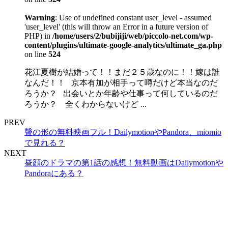
Warning
: Use of undefined constant user_level - assumed
'user_level' (this will throw an Error in a future version of
PHP) in
/home/users/2/bubijiji/web/piccolo-net.com/wp-
content/plugins/ultimate-google-analytics/ultimate_ga.php
on line
524
花江夏樹が結婚って！！まだ２５歳なのに！！嫁は誰
なんだ！！ 京本有加が相手って噂だけど本当なのだ
ろうか？ 出会いとか年齢や仕事って何しているのだ
ろうか？ 全くわからないけど ...
PREV
聲の形の無料映画フル！DailymotionやPandora、miomio
で見れる？
NEXT
昼顔のドラマの第1話の感想！無料動画はDailymotionや
Pandoraにある？