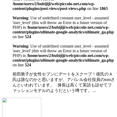
/home/users/2/bubijiji/web/piccolo-net.com/wp-
content/plugins/post-views/post-views.php
on line
1865
Warning
: Use of undefined constant user_level - assumed
'user_level' (this will throw an Error in a future version of
PHP) in
/home/users/2/bubijiji/web/piccolo-net.com/wp-
content/plugins/ultimate-google-analytics/ultimate_ga.php
on line
524
Warning
: Use of undefined constant user_level - assumed
'user_level' (this will throw an Error in a future version of
PHP) in
/home/users/2/bubijiji/web/piccolo-net.com/wp-
content/plugins/ultimate-google-analytics/ultimate_ga.php
on line
524
前田敦子が女性セブンにデートをスクープ！彼氏のＡ
氏は誰なのかと思いますが、アパレル会社役員のtomさ
んといわれています。 身長は高くて英語も話せてフ
ァッションモデルのようだという噂です。 ...