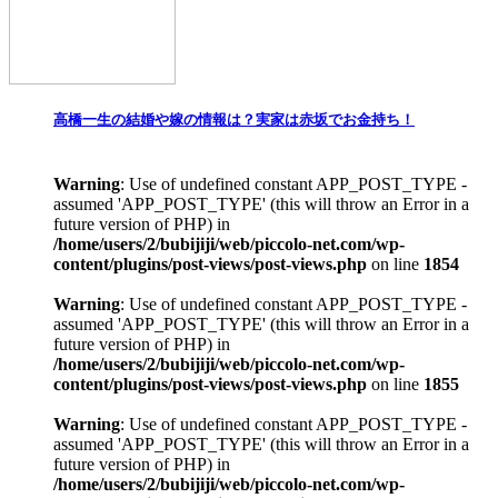
高橋一生の結婚や嫁の情報は？実家は赤坂でお金持ち！
Warning
: Use of undefined constant APP_POST_TYPE -
assumed 'APP_POST_TYPE' (this will throw an Error in a
future version of PHP) in
/home/users/2/bubijiji/web/piccolo-net.com/wp-
content/plugins/post-views/post-views.php
on line
1854
Warning
: Use of undefined constant APP_POST_TYPE -
assumed 'APP_POST_TYPE' (this will throw an Error in a
future version of PHP) in
/home/users/2/bubijiji/web/piccolo-net.com/wp-
content/plugins/post-views/post-views.php
on line
1855
Warning
: Use of undefined constant APP_POST_TYPE -
assumed 'APP_POST_TYPE' (this will throw an Error in a
future version of PHP) in
/home/users/2/bubijiji/web/piccolo-net.com/wp-