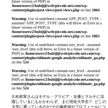
future version of PHP) in
/home/users/2/bubijiji/web/piccolo-net.com/wp-
content/plugins/post-views/post-views.php
on line
1864
Warning
: Use of undefined constant APP_POST_TYPE -
assumed 'APP_POST_TYPE' (this will throw an Error in a
future version of PHP) in
/home/users/2/bubijiji/web/piccolo-net.com/wp-
content/plugins/post-views/post-views.php
on line
1865
Warning
: Use of undefined constant user_level - assumed
'user_level' (this will throw an Error in a future version of
PHP) in
/home/users/2/bubijiji/web/piccolo-net.com/wp-
content/plugins/ultimate-google-analytics/ultimate_ga.php
on line
524
Warning
: Use of undefined constant user_level - assumed
'user_level' (this will throw an Error in a future version of
PHP) in
/home/users/2/bubijiji/web/piccolo-net.com/wp-
content/plugins/ultimate-google-analytics/ultimate_ga.php
on line
524
久松郁実さんはモデル・グラビア・女優とマルチに活
躍しているにもかかわらず、まだ現役大学生?! どこの
大学に通っているのか?その偏差値やプロフィールにつ