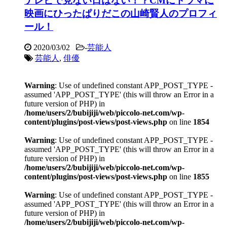
テレビで見ない日はない！？CMにドラマに
映画にひったぱりだこの山崎賢人のプロフィ
ール！
2020/03/02
-
芸能人
芸能人
,
俳優
Warning
: Use of undefined constant APP_POST_TYPE -
assumed 'APP_POST_TYPE' (this will throw an Error in a
future version of PHP) in
/home/users/2/bubijiji/web/piccolo-net.com/wp-
content/plugins/post-views/post-views.php
on line
1854
Warning
: Use of undefined constant APP_POST_TYPE -
assumed 'APP_POST_TYPE' (this will throw an Error in a
future version of PHP) in
/home/users/2/bubijiji/web/piccolo-net.com/wp-
content/plugins/post-views/post-views.php
on line
1855
Warning
: Use of undefined constant APP_POST_TYPE -
assumed 'APP_POST_TYPE' (this will throw an Error in a
future version of PHP) in
/home/users/2/bubijiji/web/piccolo-net.com/wp-