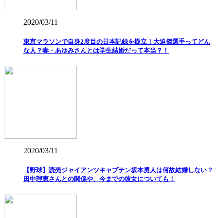
2020/03/11
東京マラソンで自身2度目の日本記録を樹立！大迫傑選手ってどん
な人？妻・あゆみさんとは学生結婚だって本当？！
2020/03/11
【野球】読売ジャイアンツキャプテン坂本勇人は何故結婚しない？
田中理恵さんとの関係や、今までの彼女についても！