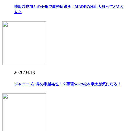
神田沙也加との不倫で事務所退所！MADEの秋山大河ってどんな
人？
2020/03/19
ジャニーズjr界の手越祐也！？宇宙Sixの松本幸大が気になる！