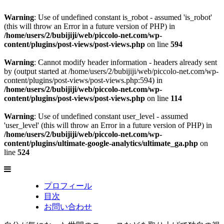
Warning
: Use of undefined constant is_robot - assumed 'is_robot'
(this will throw an Error in a future version of PHP) in
/home/users/2/bubijiji/web/piccolo-net.com/wp-
content/plugins/post-views/post-views.php
on line
594
Warning
: Cannot modify header information - headers already sent
by (output started at /home/users/2/bubijiji/web/piccolo-net.com/wp-
content/plugins/post-views/post-views.php:594) in
/home/users/2/bubijiji/web/piccolo-net.com/wp-
content/plugins/post-views/post-views.php
on line
114
Warning
: Use of undefined constant user_level - assumed
'user_level' (this will throw an Error in a future version of PHP) in
/home/users/2/bubijiji/web/piccolo-net.com/wp-
content/plugins/ultimate-google-analytics/ultimate_ga.php
on
line
524
プロフィール
目次
お問い合わせ