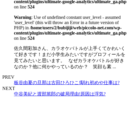
content/plugins/ultimate-google-analytics/ultimate_ga.php
on line
524
Warning
: Use of undefined constant user_level - assumed
'user_level' (this will throw an Error in a future version of
PHP) in
/home/users/2/bubijiji/web/piccolo-net.com/wp-
content/plugins/ultimate-google-analytics/ultimate_ga.php
on line
524
佐久間彩加さん、カラオケバトルが上手くてかわいく
て好きです！まだ小学生みたいですがプロフィールを
見てみたいと思います。 なぜカラオケバトルが好き
なのか？他に何かやっているのか？ 笑顔も素 ...
PREV
板谷由夏の旦那は古田ひろひこ!馴れ初めや仕事は?
NEXT
中谷美紀と渡部篤郎の破局理由!原因は浮気?