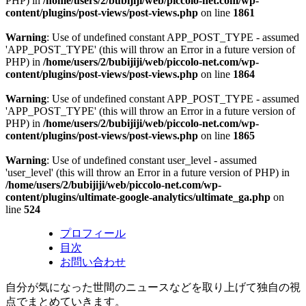
PHP) in
/home/users/2/bubijiji/web/piccolo-net.com/wp-
content/plugins/post-views/post-views.php
on line
1861
Warning
: Use of undefined constant APP_POST_TYPE - assumed
'APP_POST_TYPE' (this will throw an Error in a future version of
PHP) in
/home/users/2/bubijiji/web/piccolo-net.com/wp-
content/plugins/post-views/post-views.php
on line
1864
Warning
: Use of undefined constant APP_POST_TYPE - assumed
'APP_POST_TYPE' (this will throw an Error in a future version of
PHP) in
/home/users/2/bubijiji/web/piccolo-net.com/wp-
content/plugins/post-views/post-views.php
on line
1865
Warning
: Use of undefined constant user_level - assumed
'user_level' (this will throw an Error in a future version of PHP) in
/home/users/2/bubijiji/web/piccolo-net.com/wp-
content/plugins/ultimate-google-analytics/ultimate_ga.php
on
line
524
プロフィール
目次
お問い合わせ
自分が気になった世間のニュースなどを取り上げて独自の視
点でまとめていきます。