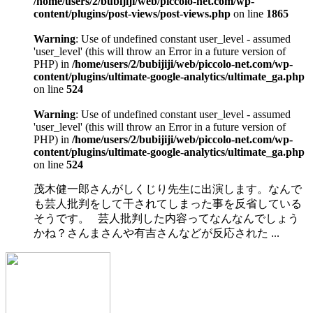
/home/users/2/bubijiji/web/piccolo-net.com/wp-
content/plugins/post-views/post-views.php
on line
1865
Warning
: Use of undefined constant user_level - assumed
'user_level' (this will throw an Error in a future version of
PHP) in
/home/users/2/bubijiji/web/piccolo-net.com/wp-
content/plugins/ultimate-google-analytics/ultimate_ga.php
on line
524
Warning
: Use of undefined constant user_level - assumed
'user_level' (this will throw an Error in a future version of
PHP) in
/home/users/2/bubijiji/web/piccolo-net.com/wp-
content/plugins/ultimate-google-analytics/ultimate_ga.php
on line
524
茂木健一郎さんがしくじり先生に出演します。なんで
も芸人批判をして干されてしまった事を反省している
そうです。 芸人批判した内容ってなんなんでしょう
かね？さんまさんや有吉さんなどが反応された ...