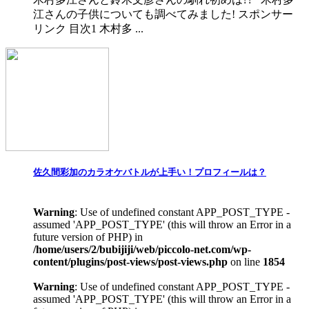
江さんの子供についても調べてみました! スポンサー
リンク 目次1 木村多 ...
佐久間彩加のカラオケバトルが上手い！プロフィールは？
Warning
: Use of undefined constant APP_POST_TYPE -
assumed 'APP_POST_TYPE' (this will throw an Error in a
future version of PHP) in
/home/users/2/bubijiji/web/piccolo-net.com/wp-
content/plugins/post-views/post-views.php
on line
1854
Warning
: Use of undefined constant APP_POST_TYPE -
assumed 'APP_POST_TYPE' (this will throw an Error in a