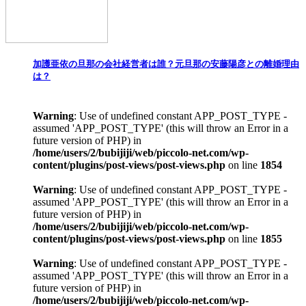
加護亜依の旦那の会社経営者は誰？元旦那の安藤陽彦との離婚理由
は？
Warning
: Use of undefined constant APP_POST_TYPE -
assumed 'APP_POST_TYPE' (this will throw an Error in a
future version of PHP) in
/home/users/2/bubijiji/web/piccolo-net.com/wp-
content/plugins/post-views/post-views.php
on line
1854
Warning
: Use of undefined constant APP_POST_TYPE -
assumed 'APP_POST_TYPE' (this will throw an Error in a
future version of PHP) in
/home/users/2/bubijiji/web/piccolo-net.com/wp-
content/plugins/post-views/post-views.php
on line
1855
Warning
: Use of undefined constant APP_POST_TYPE -
assumed 'APP_POST_TYPE' (this will throw an Error in a
future version of PHP) in
/home/users/2/bubijiji/web/piccolo-net.com/wp-