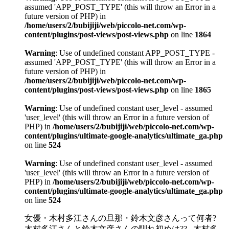
assumed 'APP_POST_TYPE' (this will throw an Error in a
future version of PHP) in
/home/users/2/bubijiji/web/piccolo-net.com/wp-
content/plugins/post-views/post-views.php
on line
1864
Warning
: Use of undefined constant APP_POST_TYPE -
assumed 'APP_POST_TYPE' (this will throw an Error in a
future version of PHP) in
/home/users/2/bubijiji/web/piccolo-net.com/wp-
content/plugins/post-views/post-views.php
on line
1865
Warning
: Use of undefined constant user_level - assumed
'user_level' (this will throw an Error in a future version of
PHP) in
/home/users/2/bubijiji/web/piccolo-net.com/wp-
content/plugins/ultimate-google-analytics/ultimate_ga.php
on line
524
Warning
: Use of undefined constant user_level - assumed
'user_level' (this will throw an Error in a future version of
PHP) in
/home/users/2/bubijiji/web/piccolo-net.com/wp-
content/plugins/ultimate-google-analytics/ultimate_ga.php
on line
524
女優・木村多江さんの旦那・鈴木文彦さんって何者?
木村多江さんと鈴木文彦さんの馴れ初めは?? 木村多