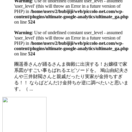
Warning
: Use of undefined constant user_level - assumed
'user_level' (this will throw an Error in a future version of
PHP) in
/home/users/2/bubijiji/web/piccolo-net.com/wp-
content/plugins/ultimate-google-analytics/ultimate_ga.php
on line
524
Warning
: Use of undefined constant user_level - assumed
'user_level' (this will throw an Error in a future version of
PHP) in
/home/users/2/bubijiji/web/piccolo-net.com/wp-
content/plugins/ultimate-google-analytics/ultimate_ga.php
on line
524
團遥香さんが踊るさんま御殿に出演する！お嬢様で家
系図がすごい事もばれるエピソードを。 鳩山由紀夫さ
んや三井財閥さんと親戚だったり実家が金持ちすぎ
る！！ ならばどんだけ金持ちか逆に調べたいと思いま
す。（ ...