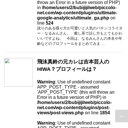
throw an Error in a future version of PHP)
in
/home/users/2/bubijiji/web/piccolo-
net.com/wp-content/plugins/ultimate-
google-analytics/ultimate_ga.php
on
line
524
訛りのある喋り方が可愛いと人気のパチンコライタ
ー・なるみんさん。 癒し系で話し方もとてもかわ
いいですよね。 今回は、なるみんさんの本名や年
齢などのプロフィールをまとめてみま ...
飛沫真鈴の元カレは吉本芸人の
HIWA？プロフィールは？
Warning
: Use of undefined constant
APP_POST_TYPE - assumed
'APP_POST_TYPE' (this will throw an
Error in a future version of PHP) in
/home/users/2/bubijiji/web/piccolo-
net.com/wp-content/plugins/post-
views/post-views.php
on line
1854
Warning
: Use of undefined constant