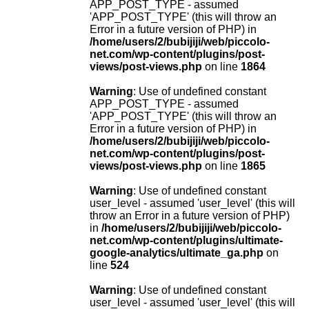
APP_POST_TYPE - assumed
'APP_POST_TYPE' (this will throw an
Error in a future version of PHP) in
/home/users/2/bubijiji/web/piccolo-
net.com/wp-content/plugins/post-
views/post-views.php
on line
1864
Warning
: Use of undefined constant
APP_POST_TYPE - assumed
'APP_POST_TYPE' (this will throw an
Error in a future version of PHP) in
/home/users/2/bubijiji/web/piccolo-
net.com/wp-content/plugins/post-
views/post-views.php
on line
1865
Warning
: Use of undefined constant
user_level - assumed 'user_level' (this will
throw an Error in a future version of PHP)
in
/home/users/2/bubijiji/web/piccolo-
net.com/wp-content/plugins/ultimate-
google-analytics/ultimate_ga.php
on
line
524
Warning
: Use of undefined constant
user_level - assumed 'user_level' (this will