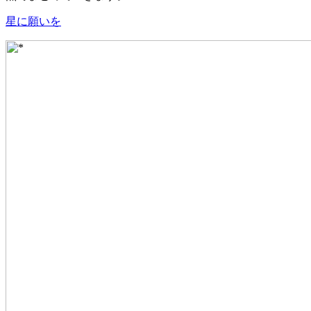
星に願いを