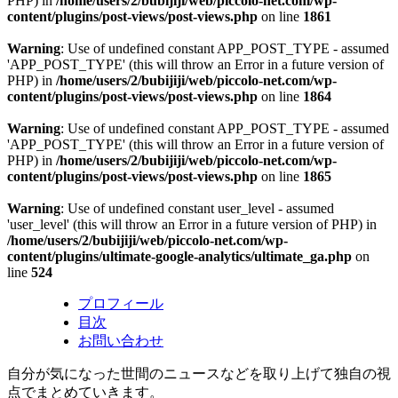
PHP) in
/home/users/2/bubijiji/web/piccolo-net.com/wp-
content/plugins/post-views/post-views.php
on line
1861
Warning
: Use of undefined constant APP_POST_TYPE - assumed
'APP_POST_TYPE' (this will throw an Error in a future version of
PHP) in
/home/users/2/bubijiji/web/piccolo-net.com/wp-
content/plugins/post-views/post-views.php
on line
1864
Warning
: Use of undefined constant APP_POST_TYPE - assumed
'APP_POST_TYPE' (this will throw an Error in a future version of
PHP) in
/home/users/2/bubijiji/web/piccolo-net.com/wp-
content/plugins/post-views/post-views.php
on line
1865
Warning
: Use of undefined constant user_level - assumed
'user_level' (this will throw an Error in a future version of PHP) in
/home/users/2/bubijiji/web/piccolo-net.com/wp-
content/plugins/ultimate-google-analytics/ultimate_ga.php
on
line
524
プロフィール
目次
お問い合わせ
自分が気になった世間のニュースなどを取り上げて独自の視
点でまとめていきます。