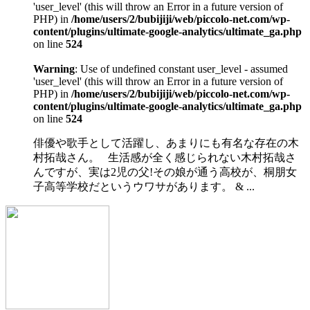
'user_level' (this will throw an Error in a future version of
PHP) in
/home/users/2/bubijiji/web/piccolo-net.com/wp-
content/plugins/ultimate-google-analytics/ultimate_ga.php
on line
524
Warning
: Use of undefined constant user_level - assumed
'user_level' (this will throw an Error in a future version of
PHP) in
/home/users/2/bubijiji/web/piccolo-net.com/wp-
content/plugins/ultimate-google-analytics/ultimate_ga.php
on line
524
俳優や歌手として活躍し、あまりにも有名な存在の木
村拓哉さん。 生活感が全く感じられない木村拓哉さ
んですが、実は2児の父!その娘が通う高校が、桐朋女
子高等学校だというウワサがあります。 & ...