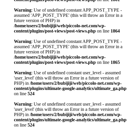
Warning
: Use of undefined constant APP_POST_TYPE -
assumed 'APP_POST_TYPE' (this will throw an Error in a
future version of PHP) in
/home/users/2/bubijiji/web/piccolo-net.com/wp-
content/plugins/post-views/post-views.php
on line
1864
Warning
: Use of undefined constant APP_POST_TYPE -
assumed 'APP_POST_TYPE' (this will throw an Error in a
future version of PHP) in
/home/users/2/bubijiji/web/piccolo-net.com/wp-
content/plugins/post-views/post-views.php
on line
1865
Warning
: Use of undefined constant user_level - assumed
'user_level' (this will throw an Error in a future version of
PHP) in
/home/users/2/bubijiji/web/piccolo-net.com/wp-
content/plugins/ultimate-google-analytics/ultimate_ga.php
on line
524
Warning
: Use of undefined constant user_level - assumed
'user_level' (this will throw an Error in a future version of
PHP) in
/home/users/2/bubijiji/web/piccolo-net.com/wp-
content/plugins/ultimate-google-analytics/ultimate_ga.php
on line
524