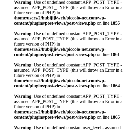
Warning
: Use of undefined constant APP_POST_TYPE -
assumed 'APP_POST_TYPE' (this will throw an Error in a
future version of PHP) in
/home/users/2/bubijiji/web/piccolo-net.com/wp-
content/plugins/post-views/post-views.php
on line
1855
Warning
: Use of undefined constant APP_POST_TYPE -
assumed 'APP_POST_TYPE' (this will throw an Error in a
future version of PHP) in
/home/users/2/bubijiji/web/piccolo-net.com/wp-
content/plugins/post-views/post-views.php
on line
1861
Warning
: Use of undefined constant APP_POST_TYPE -
assumed 'APP_POST_TYPE' (this will throw an Error in a
future version of PHP) in
/home/users/2/bubijiji/web/piccolo-net.com/wp-
content/plugins/post-views/post-views.php
on line
1864
Warning
: Use of undefined constant APP_POST_TYPE -
assumed 'APP_POST_TYPE' (this will throw an Error in a
future version of PHP) in
/home/users/2/bubijiji/web/piccolo-net.com/wp-
content/plugins/post-views/post-views.php
on line
1865
Warning
: Use of undefined constant user_level - assumed