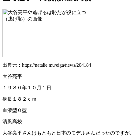
出典元：https://natalie.mu/eiga/news/204184
大谷亮平
１９８０年１０月１日
身長１８２ｃｍ
血液型Ｏ型
清風高校
大谷亮平さんはもともと日本のモデルさんだったのですが、