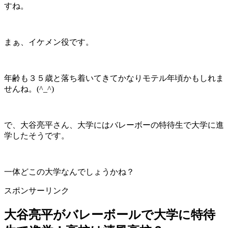
すね。
まぁ、イケメン役です。
年齢も３５歳と落ち着いてきてかなりモテル年頃かもしれま
せんね。(^_^)
で、大谷亮平さん、大学にはバレーボーの特待生で大学に進
学したそうです。
一体どこの大学なんでしょうかね？
スポンサーリンク
大谷亮平がバレーボールで大学に特待