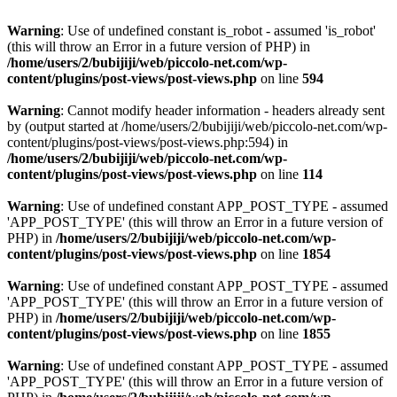
Warning
: Use of undefined constant is_robot - assumed 'is_robot'
(this will throw an Error in a future version of PHP) in
/home/users/2/bubijiji/web/piccolo-net.com/wp-
content/plugins/post-views/post-views.php
on line
594
Warning
: Cannot modify header information - headers already sent
by (output started at /home/users/2/bubijiji/web/piccolo-net.com/wp-
content/plugins/post-views/post-views.php:594) in
/home/users/2/bubijiji/web/piccolo-net.com/wp-
content/plugins/post-views/post-views.php
on line
114
Warning
: Use of undefined constant APP_POST_TYPE - assumed
'APP_POST_TYPE' (this will throw an Error in a future version of
PHP) in
/home/users/2/bubijiji/web/piccolo-net.com/wp-
content/plugins/post-views/post-views.php
on line
1854
Warning
: Use of undefined constant APP_POST_TYPE - assumed
'APP_POST_TYPE' (this will throw an Error in a future version of
PHP) in
/home/users/2/bubijiji/web/piccolo-net.com/wp-
content/plugins/post-views/post-views.php
on line
1855
Warning
: Use of undefined constant APP_POST_TYPE - assumed
'APP_POST_TYPE' (this will throw an Error in a future version of