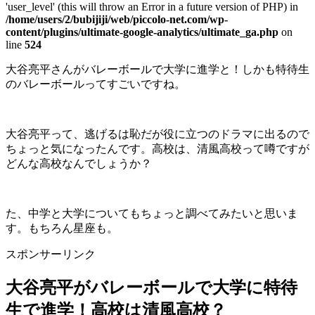
'user_level' (this will throw an Error in a future version of PHP) in
/home/users/2/bubijiji/web/piccolo-net.com/wp-
content/plugins/ultimate-google-analytics/ultimate_ga.php
on
line
524
大谷亮平さんがバレーボールで大学に進学と！しかも特待生
のバレーボールってすごいですね。
大谷亮平って、逃げるは恥だが役に立つのドラマに出るので
ちょっと気になったんです。高校は、清風高校って噂ですが
どんな高校なんでしょうか？
た、中学と大学についてもちょっと調べてみたいと思いま
す。もちろん星座も。
スポンサーリンク
大谷亮平がバレーボールで大学に特待
生で進学！高校は清風高校？