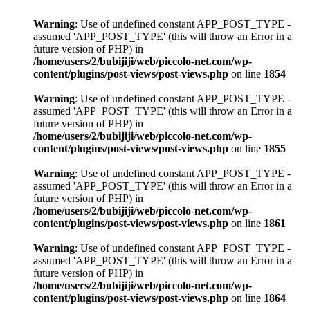
Warning
: Use of undefined constant APP_POST_TYPE -
assumed 'APP_POST_TYPE' (this will throw an Error in a
future version of PHP) in
/home/users/2/bubijiji/web/piccolo-net.com/wp-
content/plugins/post-views/post-views.php
on line
1854
Warning
: Use of undefined constant APP_POST_TYPE -
assumed 'APP_POST_TYPE' (this will throw an Error in a
future version of PHP) in
/home/users/2/bubijiji/web/piccolo-net.com/wp-
content/plugins/post-views/post-views.php
on line
1855
Warning
: Use of undefined constant APP_POST_TYPE -
assumed 'APP_POST_TYPE' (this will throw an Error in a
future version of PHP) in
/home/users/2/bubijiji/web/piccolo-net.com/wp-
content/plugins/post-views/post-views.php
on line
1861
Warning
: Use of undefined constant APP_POST_TYPE -
assumed 'APP_POST_TYPE' (this will throw an Error in a
future version of PHP) in
/home/users/2/bubijiji/web/piccolo-net.com/wp-
content/plugins/post-views/post-views.php
on line
1864