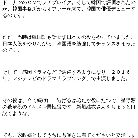
ドーナツのＣＭでプチブレイク。そして韓国で評価されたの
か、韓国事務所からオファーが来て、韓国で俳優デビューす
るのです。
ただ、当時は韓国語も話せず日本人の役をやっていました。
日本人役をやりながら、韓国語を勉強してチャンスをまった
のです。
そして、感国ドラマなどで活躍するようになり、２０１６
年、フジテレビのドラマ「ラブソング」で主演しました。
その後は、立て続けに、逃げるは恥だが役にたつで、星野源
の後輩役のイケメン男性役です。新垣結衣さんをちょっと口
説くような、
でも、家政婦としてうちにも働きに着てくださいと交渉しま