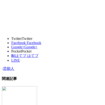
Twitter
Twitter
Facebook
Facebook
Google+
Google+
Pocket
Pocket
B!
はてブ
はてブ
LINE
-
芸能人
関連記事