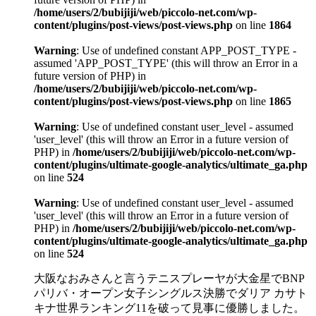
/home/users/2/bubijiji/web/piccolo-net.com/wp-
content/plugins/post-views/post-views.php
on line
1864
Warning
: Use of undefined constant APP_POST_TYPE -
assumed 'APP_POST_TYPE' (this will throw an Error in a
future version of PHP) in
/home/users/2/bubijiji/web/piccolo-net.com/wp-
content/plugins/post-views/post-views.php
on line
1865
Warning
: Use of undefined constant user_level - assumed
'user_level' (this will throw an Error in a future version of
PHP) in
/home/users/2/bubijiji/web/piccolo-net.com/wp-
content/plugins/ultimate-google-analytics/ultimate_ga.php
on line
524
Warning
: Use of undefined constant user_level - assumed
'user_level' (this will throw an Error in a future version of
PHP) in
/home/users/2/bubijiji/web/piccolo-net.com/wp-
content/plugins/ultimate-google-analytics/ultimate_ga.php
on line
524
大阪なおみさんと言うテニスプレーヤが大金星でBNP
パリバ・オープン女子シングルス決勝でダリア カサト
キナ世界ランキング11を破って見事に優勝しました。