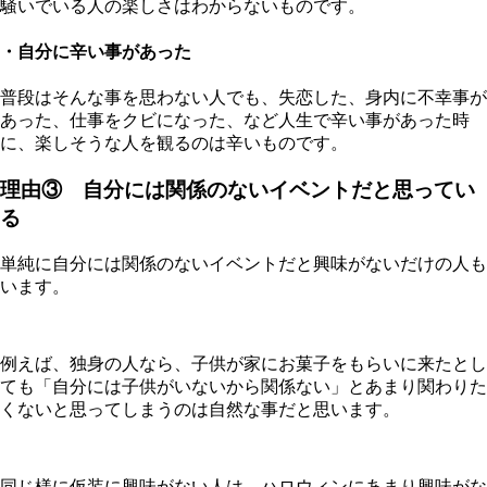
騒いでいる人の楽しさはわからないものです。
・自分に辛い事があった
普段はそんな事を思わない人でも、失恋した、身内に不幸事が
あった、仕事をクビになった、など人生で辛い事があった時
に、楽しそうな人を観るのは辛いものです。
理由③ 自分には関係のないイベントだと思ってい
る
単純に自分には関係のないイベントだと興味がないだけの人も
います。
例えば、独身の人なら、子供が家にお菓子をもらいに来たとし
ても「自分には子供がいないから関係ない」とあまり関わりた
くないと思ってしまうのは自然な事だと思います。
同じ様に仮装に興味がない人は、ハロウィンにあまり興味がな