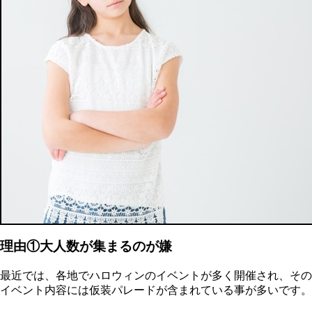
理由①大人数が集まるのが嫌
最近では、各地でハロウィンのイベントが多く開催され、その
イベント内容には仮装パレードが含まれている事が多いです。