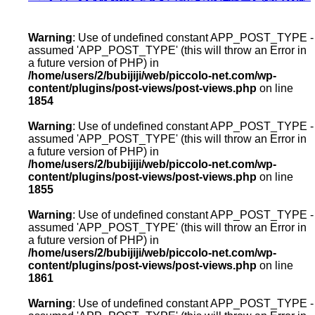
Warning
: Use of undefined constant APP_POST_TYPE -
assumed 'APP_POST_TYPE' (this will throw an Error in
a future version of PHP) in
/home/users/2/bubijiji/web/piccolo-net.com/wp-
content/plugins/post-views/post-views.php
on line
1854
Warning
: Use of undefined constant APP_POST_TYPE -
assumed 'APP_POST_TYPE' (this will throw an Error in
a future version of PHP) in
/home/users/2/bubijiji/web/piccolo-net.com/wp-
content/plugins/post-views/post-views.php
on line
1855
Warning
: Use of undefined constant APP_POST_TYPE -
assumed 'APP_POST_TYPE' (this will throw an Error in
a future version of PHP) in
/home/users/2/bubijiji/web/piccolo-net.com/wp-
content/plugins/post-views/post-views.php
on line
1861
Warning
: Use of undefined constant APP_POST_TYPE -