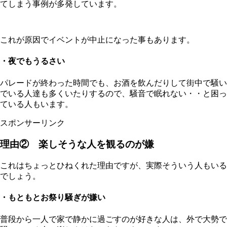
てしまう事例が多発しています。
これが原因でイベントが中止になった事もあります。
・夜でもうるさい
パレードが終わった時間でも、お酒を飲んだりして街中で騒い
でいる人達も多くいたりするので、騒音で眠れない・・と困っ
ている人もいます。
スポンサーリンク
理由② 楽しそうな人を観るのが嫌
これはちょっとひねくれた理由ですが、実際そういう人もいる
でしょう。
・もともとお祭り騒ぎが嫌い
普段から一人で家で静かに過ごすのが好きな人は、外で大勢で