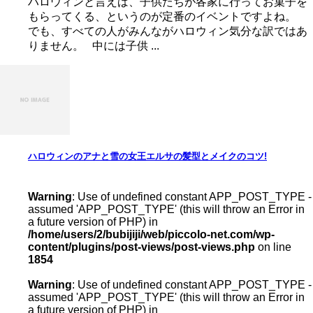
ハロウィンと言えば、子供たちが各家に行ってお菓子を
もらってくる、というのが定番のイベントですよね。
でも、すべての人がみんながハロウィン気分な訳ではあ
りません。 中には子供 ...
ハロウィンのアナと雪の女王エルサの髪型とメイクのコツ!
Warning
: Use of undefined constant APP_POST_TYPE -
assumed 'APP_POST_TYPE' (this will throw an Error in
a future version of PHP) in
/home/users/2/bubijiji/web/piccolo-net.com/wp-
content/plugins/post-views/post-views.php
on line
1854
Warning
: Use of undefined constant APP_POST_TYPE -
assumed 'APP_POST_TYPE' (this will throw an Error in
a future version of PHP) in