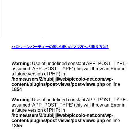
ハロウィンパーティーの誘い!嫌いなママ友への断り方は?
Warning
: Use of undefined constant APP_POST_TYPE -
assumed 'APP_POST_TYPE' (this will throw an Error in
a future version of PHP) in
/home/users/2/bubijiji/web/piccolo-net.com/wp-
content/plugins/post-views/post-views.php
on line
1854
Warning
: Use of undefined constant APP_POST_TYPE -
assumed 'APP_POST_TYPE' (this will throw an Error in
a future version of PHP) in
/home/users/2/bubijiji/web/piccolo-net.com/wp-
content/plugins/post-views/post-views.php
on line
1855