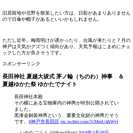
旧居留地や北野を散策したい方は、日影があまりありません
ので日傘や帽子があるといいかもしれません。
ただし近年、梅雨明けが遅かったり、台風が来たりと７月の
神戸は天気がグズつく傾向があり、天気予報はこまめにチェ
ックした方が良さそうです。
スポンサーリンク
長田神社 夏越大祓式 茅ノ輪（ちのわ）神事 ＆
夏越ゆかた祭 ゆかたでナイト
長田神社本殿
その横にある宝物庫内の神輿が特別公開されてい
ました。
黒漆金銅装神輿という、重要文化財の神輿だそう
です。
#神戸市長田区
pic.twitter.com/31MmU4hWyl
— いかなごくん (@ikana5kun)
2018年4月29日