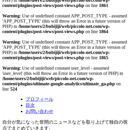
PHP) in
/home/users/2/bubijiji/web/piccolo-net.com/wp-
content/plugins/post-views/post-views.php
on line
1861
Warning
: Use of undefined constant APP_POST_TYPE - assumed
'APP_POST_TYPE' (this will throw an Error in a future version of
PHP) in
/home/users/2/bubijiji/web/piccolo-net.com/wp-
content/plugins/post-views/post-views.php
on line
1864
Warning
: Use of undefined constant APP_POST_TYPE - assumed
'APP_POST_TYPE' (this will throw an Error in a future version of
PHP) in
/home/users/2/bubijiji/web/piccolo-net.com/wp-
content/plugins/post-views/post-views.php
on line
1865
Warning
: Use of undefined constant user_level - assumed
'user_level' (this will throw an Error in a future version of PHP) in
/home/users/2/bubijiji/web/piccolo-net.com/wp-
content/plugins/ultimate-google-analytics/ultimate_ga.php
on
line
524
プロフィール
目次
お問い合わせ
自分が気になった世間のニュースなどを取り上げて独自の視
点でまとめていきます。