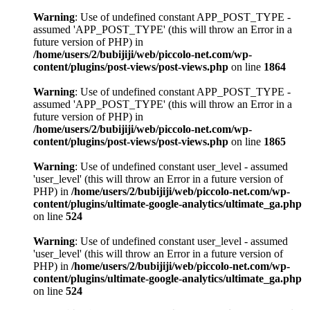
Warning
: Use of undefined constant APP_POST_TYPE -
assumed 'APP_POST_TYPE' (this will throw an Error in a
future version of PHP) in
/home/users/2/bubijiji/web/piccolo-net.com/wp-
content/plugins/post-views/post-views.php
on line
1864
Warning
: Use of undefined constant APP_POST_TYPE -
assumed 'APP_POST_TYPE' (this will throw an Error in a
future version of PHP) in
/home/users/2/bubijiji/web/piccolo-net.com/wp-
content/plugins/post-views/post-views.php
on line
1865
Warning
: Use of undefined constant user_level - assumed
'user_level' (this will throw an Error in a future version of
PHP) in
/home/users/2/bubijiji/web/piccolo-net.com/wp-
content/plugins/ultimate-google-analytics/ultimate_ga.php
on line
524
Warning
: Use of undefined constant user_level - assumed
'user_level' (this will throw an Error in a future version of
PHP) in
/home/users/2/bubijiji/web/piccolo-net.com/wp-
content/plugins/ultimate-google-analytics/ultimate_ga.php
on line
524