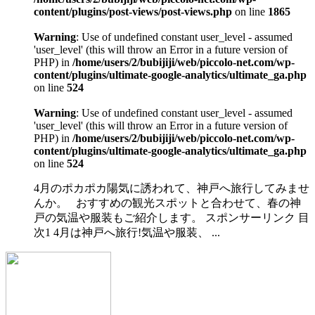
content/plugins/post-views/post-views.php
on line
1865
Warning
: Use of undefined constant user_level - assumed
'user_level' (this will throw an Error in a future version of
PHP) in
/home/users/2/bubijiji/web/piccolo-net.com/wp-
content/plugins/ultimate-google-analytics/ultimate_ga.php
on line
524
Warning
: Use of undefined constant user_level - assumed
'user_level' (this will throw an Error in a future version of
PHP) in
/home/users/2/bubijiji/web/piccolo-net.com/wp-
content/plugins/ultimate-google-analytics/ultimate_ga.php
on line
524
4月のポカポカ陽気に誘われて、神戸へ旅行してみませ
んか。 おすすめの観光スポットと合わせて、春の神
戸の気温や服装もご紹介します。 スポンサーリンク 目
次1 4月は神戸へ旅行!気温や服装、 ...