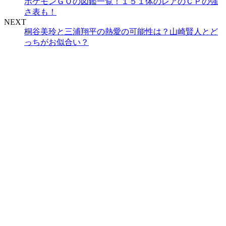
ポケモンＧＯの図鑑一覧！１５１体のレアのＣＰの強
さ表も！
NEXT
桐谷美玲と三浦翔平の熱愛の可能性は？山崎賢人とど
っちがお似合い？