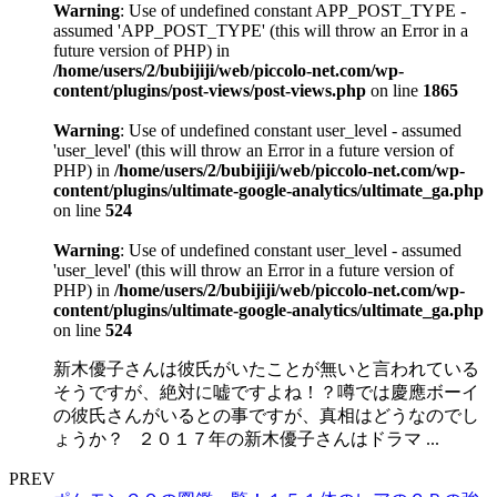
Warning
: Use of undefined constant APP_POST_TYPE -
assumed 'APP_POST_TYPE' (this will throw an Error in a
future version of PHP) in
/home/users/2/bubijiji/web/piccolo-net.com/wp-
content/plugins/post-views/post-views.php
on line
1865
Warning
: Use of undefined constant user_level - assumed
'user_level' (this will throw an Error in a future version of
PHP) in
/home/users/2/bubijiji/web/piccolo-net.com/wp-
content/plugins/ultimate-google-analytics/ultimate_ga.php
on line
524
Warning
: Use of undefined constant user_level - assumed
'user_level' (this will throw an Error in a future version of
PHP) in
/home/users/2/bubijiji/web/piccolo-net.com/wp-
content/plugins/ultimate-google-analytics/ultimate_ga.php
on line
524
新木優子さんは彼氏がいたことが無いと言われている
そうですが、絶対に嘘ですよね！？噂では慶應ボーイ
の彼氏さんがいるとの事ですが、真相はどうなのでし
ょうか？ ２０１７年の新木優子さんはドラマ ...
PREV