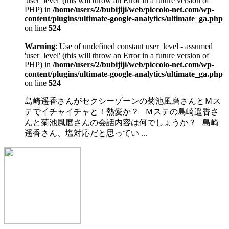
'user_level' (this will throw an Error in a future version of
PHP) in
/home/users/2/bubijiji/web/piccolo-net.com/wp-
content/plugins/ultimate-google-analytics/ultimate_ga.php
on line
524
Warning
: Use of undefined constant user_level - assumed
'user_level' (this will throw an Error in a future version of
PHP) in
/home/users/2/bubijiji/web/piccolo-net.com/wp-
content/plugins/ultimate-google-analytics/ultimate_ga.php
on line
524
島崎遥香さんがセクシーゾーンの菊池風磨さんとＭス
テでイチャイチャと！熱愛か？ Ｍステの島崎遥香さ
んと菊池風磨さんの会話内容は何でしょうか？ 島崎
遥香さん、塩対応だと思ってい ...