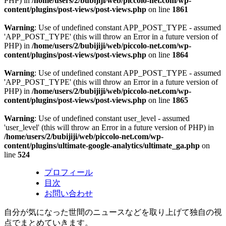
PHP) in
/home/users/2/bubijiji/web/piccolo-net.com/wp-
content/plugins/post-views/post-views.php
on line
1861
Warning
: Use of undefined constant APP_POST_TYPE - assumed
'APP_POST_TYPE' (this will throw an Error in a future version of
PHP) in
/home/users/2/bubijiji/web/piccolo-net.com/wp-
content/plugins/post-views/post-views.php
on line
1864
Warning
: Use of undefined constant APP_POST_TYPE - assumed
'APP_POST_TYPE' (this will throw an Error in a future version of
PHP) in
/home/users/2/bubijiji/web/piccolo-net.com/wp-
content/plugins/post-views/post-views.php
on line
1865
Warning
: Use of undefined constant user_level - assumed
'user_level' (this will throw an Error in a future version of PHP) in
/home/users/2/bubijiji/web/piccolo-net.com/wp-
content/plugins/ultimate-google-analytics/ultimate_ga.php
on
line
524
プロフィール
目次
お問い合わせ
自分が気になった世間のニュースなどを取り上げて独自の視
点でまとめていきます。