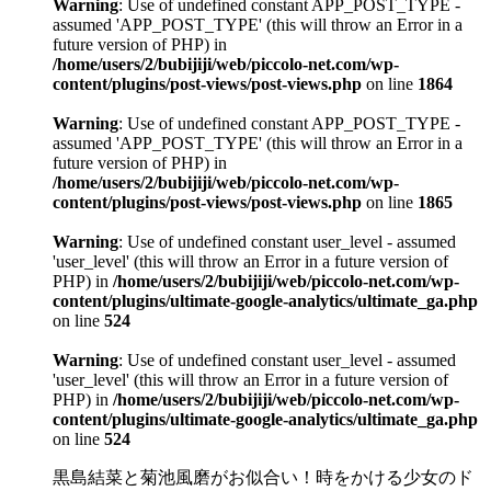
Warning
: Use of undefined constant APP_POST_TYPE -
assumed 'APP_POST_TYPE' (this will throw an Error in a
future version of PHP) in
/home/users/2/bubijiji/web/piccolo-net.com/wp-
content/plugins/post-views/post-views.php
on line
1864
Warning
: Use of undefined constant APP_POST_TYPE -
assumed 'APP_POST_TYPE' (this will throw an Error in a
future version of PHP) in
/home/users/2/bubijiji/web/piccolo-net.com/wp-
content/plugins/post-views/post-views.php
on line
1865
Warning
: Use of undefined constant user_level - assumed
'user_level' (this will throw an Error in a future version of
PHP) in
/home/users/2/bubijiji/web/piccolo-net.com/wp-
content/plugins/ultimate-google-analytics/ultimate_ga.php
on line
524
Warning
: Use of undefined constant user_level - assumed
'user_level' (this will throw an Error in a future version of
PHP) in
/home/users/2/bubijiji/web/piccolo-net.com/wp-
content/plugins/ultimate-google-analytics/ultimate_ga.php
on line
524
黒島結菜と菊池風磨がお似合い！時をかける少女のド