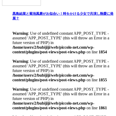
黒島結菜と菊池風磨がお似合い！時をかける少女で共演し熱愛に発
展？
Warning
: Use of undefined constant APP_POST_TYPE -
assumed 'APP_POST_TYPE' (this will throw an Error in a
future version of PHP) in
/home/users/2/bubijiji/web/piccolo-net.com/wp-
content/plugins/post-views/post-views.php
on line
1854
Warning
: Use of undefined constant APP_POST_TYPE -
assumed 'APP_POST_TYPE' (this will throw an Error in a
future version of PHP) in
/home/users/2/bubijiji/web/piccolo-net.com/wp-
content/plugins/post-views/post-views.php
on line
1855
Warning
: Use of undefined constant APP_POST_TYPE -
assumed 'APP_POST_TYPE' (this will throw an Error in a
future version of PHP) in
/home/users/2/bubijiji/web/piccolo-net.com/wp-
content/plugins/post-views/post-views.php
on line
1861