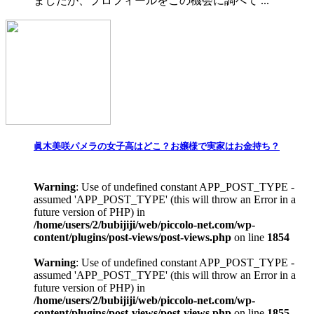
ましたが、プロフィールをこの機会に調べて ...
眞木美咲パメラの女子高はどこ？お嬢様で実家はお金持ち？
Warning
: Use of undefined constant APP_POST_TYPE -
assumed 'APP_POST_TYPE' (this will throw an Error in a
future version of PHP) in
/home/users/2/bubijiji/web/piccolo-net.com/wp-
content/plugins/post-views/post-views.php
on line
1854
Warning
: Use of undefined constant APP_POST_TYPE -
assumed 'APP_POST_TYPE' (this will throw an Error in a
future version of PHP) in
/home/users/2/bubijiji/web/piccolo-net.com/wp-
content/plugins/post-views/post-views.php
on line
1855