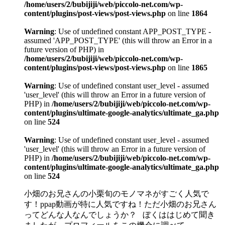
/home/users/2/bubijiji/web/piccolo-net.com/wp-
content/plugins/post-views/post-views.php
on line
1864
Warning
: Use of undefined constant APP_POST_TYPE -
assumed 'APP_POST_TYPE' (this will throw an Error in a
future version of PHP) in
/home/users/2/bubijiji/web/piccolo-net.com/wp-
content/plugins/post-views/post-views.php
on line
1865
Warning
: Use of undefined constant user_level - assumed
'user_level' (this will throw an Error in a future version of
PHP) in
/home/users/2/bubijiji/web/piccolo-net.com/wp-
content/plugins/ultimate-google-analytics/ultimate_ga.php
on line
524
Warning
: Use of undefined constant user_level - assumed
'user_level' (this will throw an Error in a future version of
PHP) in
/home/users/2/bubijiji/web/piccolo-net.com/wp-
content/plugins/ultimate-google-analytics/ultimate_ga.php
on line
524
小畑のお兄さんの小栗旬のモノマネがすごく人気で
す！ppap動画が特に人気ですね！ただ小畑のお兄さん
ってどんな人なんでしょうか？ ぼくははじめて聞き