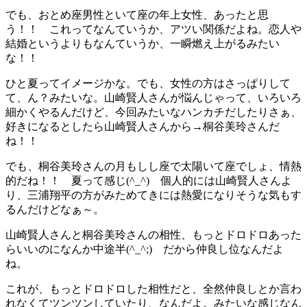
でも、おとめ座男性といて座の年上女性、あったと思
う！！ これってなんていうか、アツい関係だよね。恋人や
結婚というよりもなんていうか、一瞬燃え上がるみたい
な！！
ひと夏ってイメージかな。でも、女性の方はさっぱりして
て、ん？みたいな。山崎賢人さんが悩んじゃって、いろいろ
細かくやるんだけど、今回みたいなハンカチだしたりさぁ、
好きになるとしたら山崎賢人さんから→桐谷美玲さんだ
ね！！
でも、桐谷美玲さんの月もしし座で太陽いて座でしょ、情熱
的だね！！ 夏って感じ(^_^) 個人的には山崎賢人さんよ
り、三浦翔平の方がみためてきには熱愛になりそうな気もす
るんだけどなぁ～。
山崎賢人さんと桐谷美玲さんの相性、もっとドロドロあった
らいいのになんか中途半(^_^;) だから仲良し位なんだよ
ね。
これが、もっとドロドロした相性だと、全然仲良しとか言わ
れなくてツンツンしていたり、なんだよ。みたいな感じなん