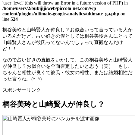
'user_level' (this will throw an Error in a future version of PHP) in
/home/users/2/bubijiji/web/piccolo-net.com/wp-
content/plugins/ultimate-google-analytics/ultimate_ga.php
on
line
524
桐谷美玲と山崎賢人が仲良し？お似合いって言っている人が
いるんだけど、占い好きの僕としては桐谷美玲さんにとって
山崎賢人さんが彼氏ってないんでしょって直観なんだけ
ど！！
なので占い好きの直観をいかして、この桐谷美玲と山崎賢人
が仲良し？お似合いを全面否定したいと思う（笑） もし、
ちゃんと相性が良くて彼氏・彼女の相性、または結婚相性だ
った言うね。(^_^)
スポンサーリンク
桐谷美玲と山崎賢人が仲良し？