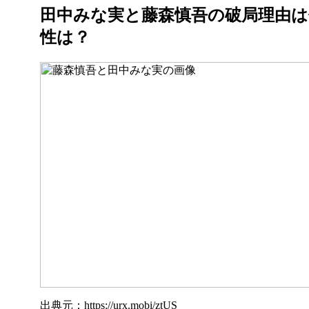
田中みな実と藤森慎吾の破局理由は
性は？
出典元：https://urx.mobi/ztUS