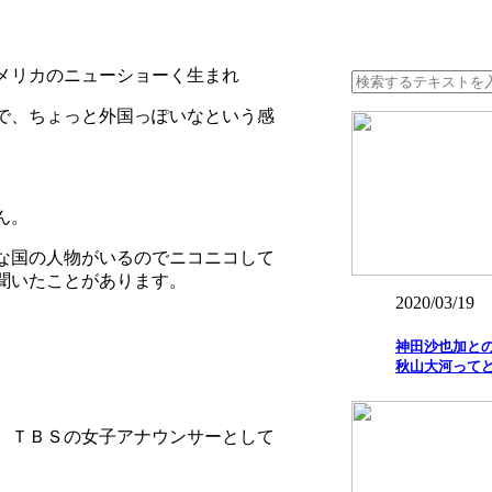
メリカのニューショーく生まれ
で、ちょっと外国っぽいなという感
ん。
な国の人物がいるのでニコニコして
聞いたことがあります。
2020/03/19
神田沙也加との
秋山大河って
、ＴＢＳの女子アナウンサーとして