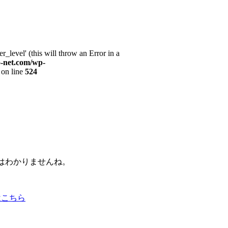
r_level' (this will throw an Error in a
o-net.com/wp-
on line
524
はわかりませんね。
はこちら