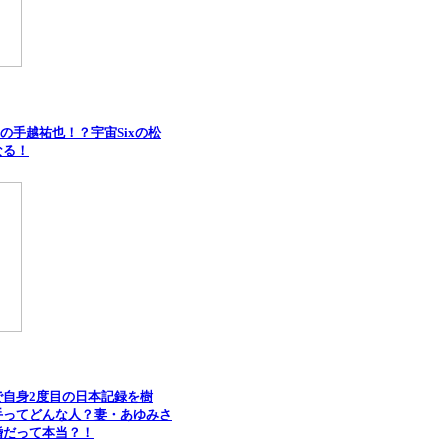
界の手越祐也！？宇宙Sixの松
なる！
で自身2度目の日本記録を樹
手ってどんな人？妻・あゆみさ
婚だって本当？！