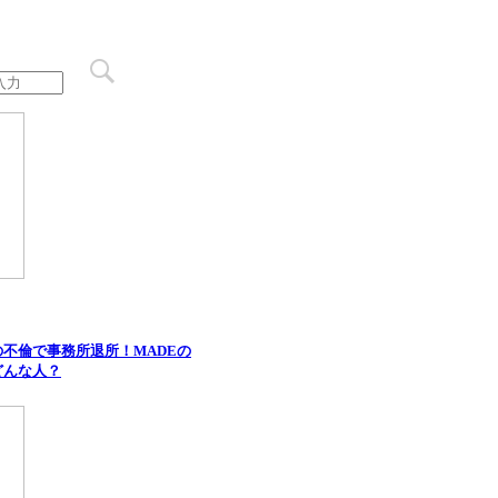
不倫で事務所退所！MADEの
どんな人？