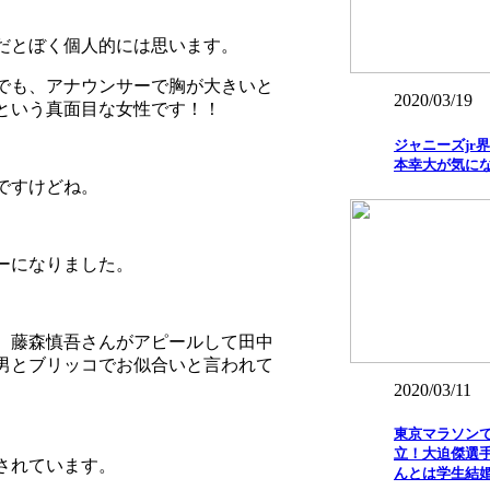
だとぼく個人的には思います。
でも、アナウンサーで胸が大きいと
2020/03/19
という真面目な女性です！！
ジャニーズjr
本幸大が気に
ですけどね。
ーになりました。
。藤森慎吾さんがアピールして田中
男とブリッコでお似合いと言われて
2020/03/11
東京マラソン
立！大迫傑選
されています。
んとは学生結