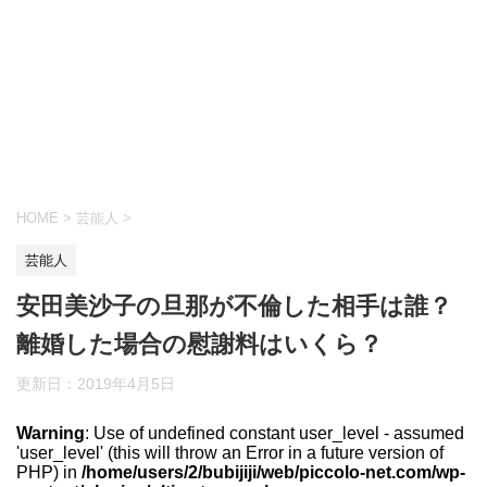
HOME
>
芸能人
>
芸能人
安田美沙子の旦那が不倫した相手は誰？
離婚した場合の慰謝料はいくら？
更新日：
2019年4月5日
Warning
: Use of undefined constant user_level - assumed
'user_level' (this will throw an Error in a future version of
PHP) in
/home/users/2/bubijiji/web/piccolo-net.com/wp-