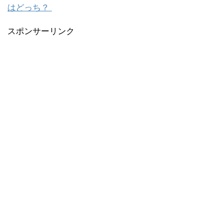
はどっち？
スポンサーリンク