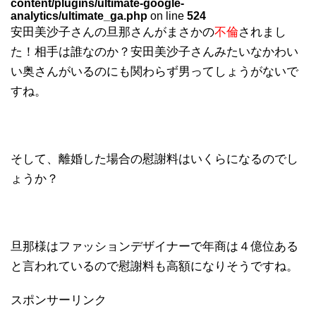
content/plugins/ultimate-google-
analytics/ultimate_ga.php
on line
524
安田美沙子さんの旦那さんがまさかの
不倫
されまし
た！相手は誰なのか？安田美沙子さんみたいなかわい
い奥さんがいるのにも関わらず男ってしょうがないで
すね。
そして、離婚した場合の慰謝料はいくらになるのでし
ょうか？
旦那様はファッションデザイナーで年商は４億位ある
と言われているので慰謝料も高額になりそうですね。
スポンサーリンク