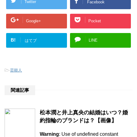
Twitter
Facebook
Google+
Pocket
B!
LINE
はてブ
-
芸能人
関連記事
松本潤と井上真央の結婚はいつ？婚
約指輪のブランドは？【画像】
Warning
: Use of undefined constant