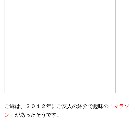
ご縁は、２０１２年にご友人の紹介で趣味の「
マラソ
ン
」があったそうです。