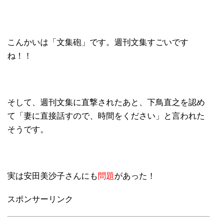
こんかいは「文集砲」です。週刊文集すごいです
ね！！
そして、週刊文集に直撃されたあと、下鳥直之を認め
て「妻に直接話すので、時間をください」と言われた
そうです。
実は安田美沙子さんにも
問題
があった！
スポンサーリンク