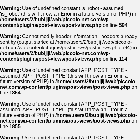
Warning
: Use of undefined constant is_robot - assumed
'is_robot' (this will throw an Error in a future version of PHP) in
/home/users/2/bubijiji/web/piccolo-net.com/wp-
content/plugins/post-views/post-views.php
on line
594
Warning
: Cannot modify header information - headers already
sent by (output started at /home/users/2/bubijiji/web/piccolo-
net.com/wp-content/plugins/post-views/post-views.php:594) in
/home/users/2/bubijiji/web/piccolo-net.com/wp-
content/plugins/post-views/post-views.php
on line
114
Warning
: Use of undefined constant APP_POST_TYPE -
assumed 'APP_POST_TYPE' (this will throw an Error in a
future version of PHP) in
/home/users/2/bubijiji/web/piccolo-
net.com/wp-content/plugins/post-views/post-views.php
on
line
1854
Warning
: Use of undefined constant APP_POST_TYPE -
assumed 'APP_POST_TYPE' (this will throw an Error in a
future version of PHP) in
/home/users/2/bubijiji/web/piccolo-
net.com/wp-content/plugins/post-views/post-views.php
on
line
1855
Warning
: Use of undefined constant APP_POST_TYPE -