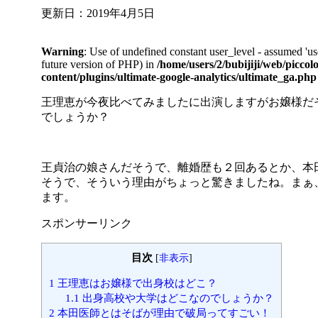
更新日：
2019年4月5日
Warning
: Use of undefined constant user_level - assumed 'use
future version of PHP) in
/home/users/2/bubijiji/web/piccol
content/plugins/ultimate-google-analytics/ultimate_ga.php
王理恵が今夜比べてみましたに出演しますがお嬢様だ
でしょうか？
王貞治の娘さんだそうで、離婚歴も２回あるとか、本
そうで、そういう理由がちょっと驚きましたね。まぁ
ます。
スポンサーリンク
目次
[
非表示
]
1
王理恵はお嬢様で出身校はどこ？
1.1
出身高校や大学はどこなのでしょうか？
2
本田医師とはそばが理由で破局ってすごい！