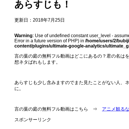
あらすじも！
更新日：
2018年7月25日
Warning
: Use of undefined constant user_level - assumed
Error in a future version of PHP) in
/home/users/2/bubij
content/plugins/ultimate-google-analytics/ultimate_
言の葉の庭の無料フル動画はどこにあるの？君の名は
想ネタばれもします。
あらすじも少し含みますのでまた見たことがない人、
に。
言の葉の庭の無料フル動画はこちら ⇒
アニメ観るな
スポンサーリンク