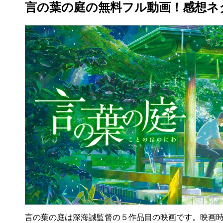
言の葉の庭の無料フル動画！感想ネ
言の葉の庭は深海誠監督の５作品目の映画です。映画