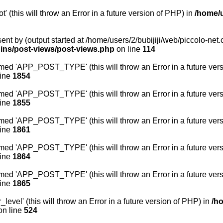
' (this will throw an Error in a future version of PHP) in
/home/u
ent by (output started at /home/users/2/bubijiji/web/piccolo-ne
gins/post-views/post-views.php
on line
114
d 'APP_POST_TYPE' (this will throw an Error in a future vers
line
1854
d 'APP_POST_TYPE' (this will throw an Error in a future vers
line
1855
d 'APP_POST_TYPE' (this will throw an Error in a future vers
line
1861
d 'APP_POST_TYPE' (this will throw an Error in a future vers
line
1864
d 'APP_POST_TYPE' (this will throw an Error in a future vers
line
1865
evel' (this will throw an Error in a future version of PHP) in
/h
n line
524