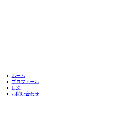
ホーム
プロフィール
目次
お問い合わせ