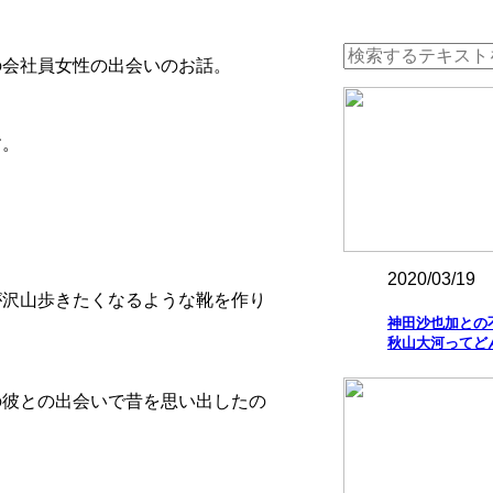
の会社員女性の出会いのお話。
す。
2020/03/19
が沢山歩きたくなるような靴を作り
神田沙也加との
秋山大河ってど
の彼との出会いで昔を思い出したの