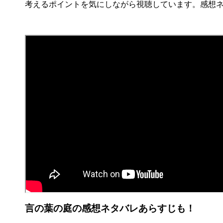
考えるポイントを気にしながら視聴しています。感想
言の葉の庭の感想ネタバレあらすじも！