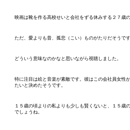
映画は靴を作る高校せいと会社をずる休みする２７歳
ただ、愛よりも昔、孤悲（こい）ものがたりだそうで
どういう意味なのかなと思いながら視聴しました。
特に注目は絵と音楽が素敵です。彼はこの会社員女性
たいと決めたそうです。
１５歳の頃よりの私よりも少しも賢くないと、１５歳
でしょうね。