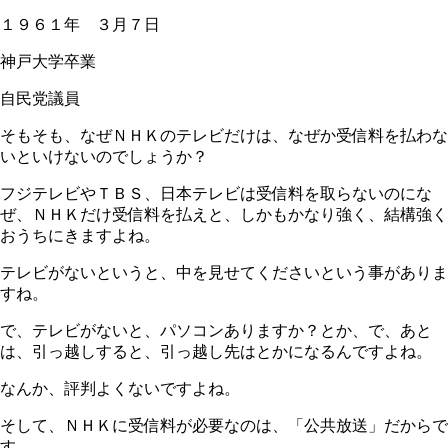
１９６１年 ３月７日
神戸大学卒業
自民党議員
そもそも、なぜＮＨＫのテレビだけは、なぜか受信料を払わな
いといけないのでしょうか？
フジテレビやＴＢＳ、日本テレビは受信料を取らないのにな
ぜ、ＮＨＫだけ受信料を払えと、しかもかなり強く、結構強く
おうちにきますよね。
テレビがないというと、中を見せてくださいという事がありま
すね。
で、テレビがないと、パソコンありますか？とか、で、あと
は、引っ越しすると、引っ越し先はとかになるんですよね。
なんか、評判よくないですよね。
そして、ＮＨＫに受信料が必要なのは、「公共放送」だからで
す。