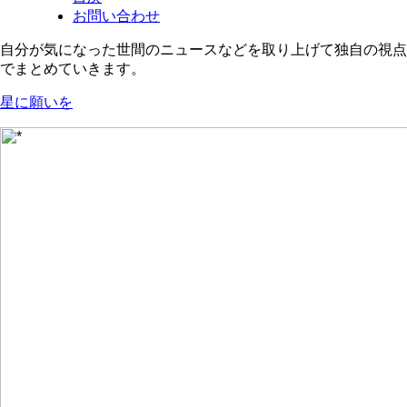
お問い合わせ
自分が気になった世間のニュースなどを取り上げて独自の視点
でまとめていきます。
星に願いを