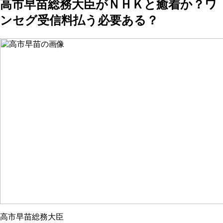
高市早苗総務大臣がＮＨＫと癒着か？ワ
ンセグ受信料払う必要ある？
高市早苗総務大臣