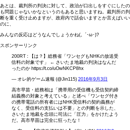
あとは、裁判所の判決に対して、政治が口出しをすぐにしたの
も問題じゃないかなというのもあると思いますね。裁判所の判
断を重く受け止めますが、政府内で話会いますとか言えばいい
のに、
みんなの反応はどうなんでしょうかね(。´･ω･)?
スポンサーリンク
200RT : 【は？】総務省「ワンセグもNHKの放送受
信料の対象です」 ← さいたま地裁の判決はなんだ
ったのか https://t.co/uOwNKCP8hx
— オレ的ゲーム速報 (@Jin115)
2016年9月3日
高市早苗・総務相は「携帯用の受信機も受信契約締
結義務の対象と考えている」と述べ「ワンセグ付き
の携帯電話の所有者にはNHK受信料の契約義務が
なく、受信料の支払いは不要」との判断を示した、
さいたま地裁を念頭に司法に「圧力」をかけたよう
だ。高市早苗は完全に狂ったな！