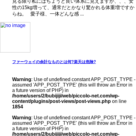
見る限り私にはちょうど良い体系に見えますが、、、女
性の15kg増って、通常だとかなり驚かれる体重増ですか
らね。 愛子様、一体どんな感 ...
ファーウェイの余計なものとは何?楽天は危険?
Warning
: Use of undefined constant APP_POST_TYPE -
assumed 'APP_POST_TYPE' (this will throw an Error in
a future version of PHP) in
/home/users/2/bubijiji/web/piccolo-net.com/wp-
content/plugins/post-views/post-views.php
on line
1854
Warning
: Use of undefined constant APP_POST_TYPE -
assumed 'APP_POST_TYPE' (this will throw an Error in
a future version of PHP) in
/home/users/2/bubijiji/web/piccolo-net.com/wp-