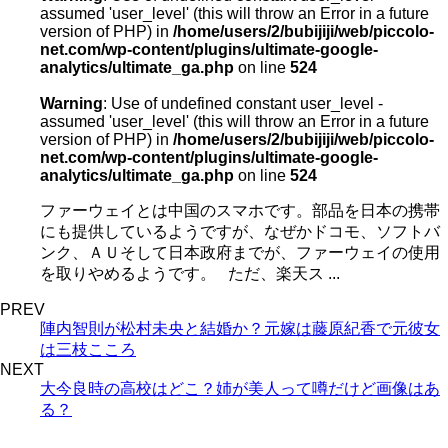
assumed 'user_level' (this will throw an Error in a future
version of PHP) in
/home/users/2/bubijiji/web/piccolo-
net.com/wp-content/plugins/ultimate-google-
analytics/ultimate_ga.php
on line
524
Warning
: Use of undefined constant user_level -
assumed 'user_level' (this will throw an Error in a future
version of PHP) in
/home/users/2/bubijiji/web/piccolo-
net.com/wp-content/plugins/ultimate-google-
analytics/ultimate_ga.php
on line
524
ファーウェイとは中国のスマホです。部品を日本の携帯
にも提供しているようですが、なぜかドコモ、ソフトバ
ンク、ＡＵそして日本政府までが、ファーウェイの使用
を取りやめるようです。 ただ、楽天ス ...
PREV
陣内智則が松村未央と結婚か？元嫁は藤原紀香で元彼女
は三枝こころ
NEXT
大今良時の高校はどこ？姉が美人って噂だけど画像はあ
る？