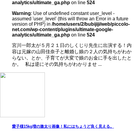
analytics/ultimate_ga.php
on line
524
Warning
: Use of undefined constant user_level -
assumed 'user_level' (this will throw an Error in a future
version of PHP) in
/home/users/2/bubijiji/web/piccolo-
net.com/wp-content/plugins/ultimate-google-
analytics/ultimate_ga.php
on line
524
宮川一郎太が５月２１日のしくじり先生に出演する！内
容は元嫁の山田佳奈子と離婚し娘の２人の気持ちがわか
らない。とか、子育てが大変で娘のお金に手を出したと
か。 私は逆にその気持ちがわかりませ ...
愛子様15kg増の激太り画像！私にはちょうど良く見える。