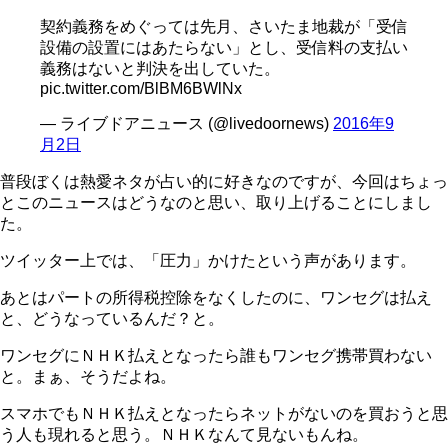
契約義務をめぐっては先月、さいたま地裁が「受信
設備の設置にはあたらない」とし、受信料の支払い
義務はないと判決を出していた。
pic.twitter.com/BlBM6BWlNx
— ライブドアニュース (@livedoornews)
2016年9
月2日
普段ぼくは熱愛ネタが占い的に好きなのですが、今回はちょっ
とこのニュースはどうなのと思い、取り上げることにしまし
た。
ツイッター上では、「圧力」かけたという声があります。
あとはパートの所得税控除をなくしたのに、ワンセグは払え
と、どうなっているんだ？と。
ワンセグにＮＨＫ払えとなったら誰もワンセグ携帯買わない
と。まぁ、そうだよね。
スマホでもＮＨＫ払えとなったらネットがないのを買おうと思
う人も現れると思う。ＮＨＫなんて見ないもんね。