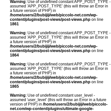
Warning
: Use of undefined constant APP_POST_TYPE -
assumed 'APP_POST_TYPE' (this will throw an Error in
a future version of PHP) in
/home/users/2/bubijiji/web/piccolo-net.com/wp-
content/plugins/post-views/post-views.php
on line
1861
Warning
: Use of undefined constant APP_POST_TYPE -
assumed 'APP_POST_TYPE' (this will throw an Error in
a future version of PHP) in
/home/users/2/bubijiji/web/piccolo-net.com/wp-
content/plugins/post-views/post-views.php
on line
1864
Warning
: Use of undefined constant APP_POST_TYPE -
assumed 'APP_POST_TYPE' (this will throw an Error in
a future version of PHP) in
/home/users/2/bubijiji/web/piccolo-net.com/wp-
content/plugins/post-views/post-views.php
on line
1865
Warning
: Use of undefined constant user_level -
assumed 'user_level' (this will throw an Error in a future
version of PHP) in
/home/users/2/bubijiji/web/piccolo-
net.com/wp-content/plugins/ultimate-google-