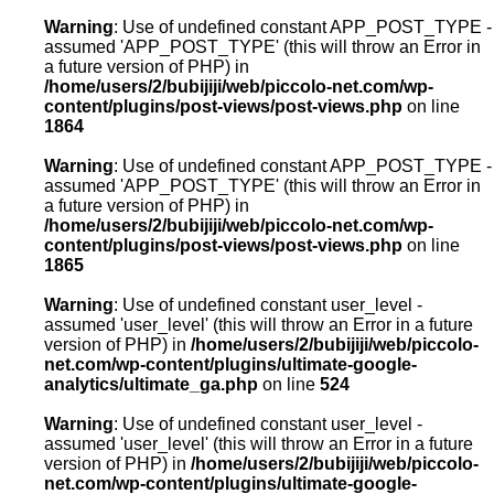
Warning
: Use of undefined constant APP_POST_TYPE -
assumed 'APP_POST_TYPE' (this will throw an Error in
a future version of PHP) in
/home/users/2/bubijiji/web/piccolo-net.com/wp-
content/plugins/post-views/post-views.php
on line
1864
Warning
: Use of undefined constant APP_POST_TYPE -
assumed 'APP_POST_TYPE' (this will throw an Error in
a future version of PHP) in
/home/users/2/bubijiji/web/piccolo-net.com/wp-
content/plugins/post-views/post-views.php
on line
1865
Warning
: Use of undefined constant user_level -
assumed 'user_level' (this will throw an Error in a future
version of PHP) in
/home/users/2/bubijiji/web/piccolo-
net.com/wp-content/plugins/ultimate-google-
analytics/ultimate_ga.php
on line
524
Warning
: Use of undefined constant user_level -
assumed 'user_level' (this will throw an Error in a future
version of PHP) in
/home/users/2/bubijiji/web/piccolo-
net.com/wp-content/plugins/ultimate-google-