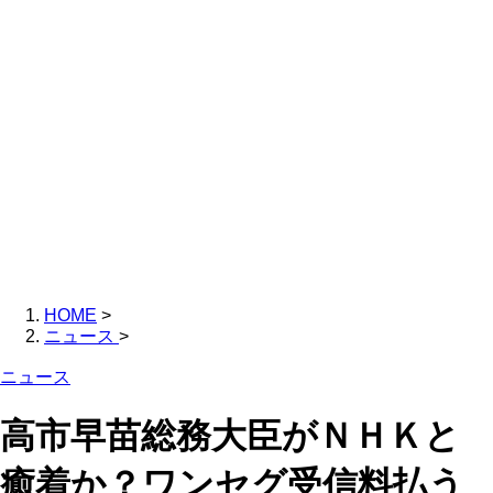
HOME
>
ニュース
>
ニュース
高市早苗総務大臣がＮＨＫと
癒着か？ワンセグ受信料払う