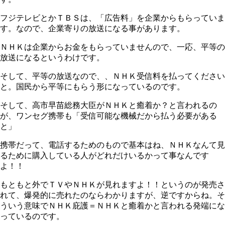
フジテレビとかＴＢＳは、「広告料」を企業からもらっていま
す。なので、企業寄りの放送になる事があります。
ＮＨＫは企業からお金をもらっていませんので、一応、平等の
放送になるというわけです。
そして、平等の放送なので、、ＮＨＫ受信料を払ってください
と。国民から平等にもらう形になっているのです。
そして、高市早苗総務大臣がＮＨＫと癒着か？と言われるの
が、ワンセグ携帯も「受信可能な機械だから払う必要がある
と」
携帯だって、電話するためのもので基本はね、ＮＨＫなんて見
るために購入している人がどれだけいるかって事なんです
よ！！
もともと外でＴＶやＮＨＫが見れますよ！！というのが発売さ
れて、爆発的に売れたのならわかりますが、逆ですからね。そ
ういう意味でＮＨＫ庇護＝ＮＨＫと癒着かと言われる発端にな
っているのです。