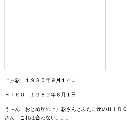
上戸彩 １９８５年９月１４日
ＨＩＲＯ １９６９年６月１日
う～ん、おとめ座の上戸彩さんとふたご座のＨＩＲＯ
さん、これは合わない。。。