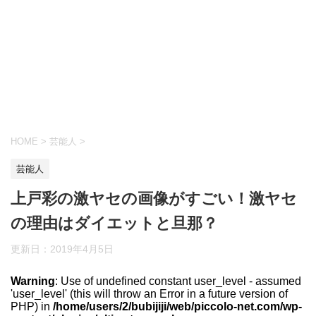
HOME
>
芸能人
>
芸能人
上戸彩の激ヤセの画像がすごい！激ヤセ
の理由はダイエットと旦那？
更新日：
2019年4月5日
Warning
: Use of undefined constant user_level - assumed
'user_level' (this will throw an Error in a future version of
PHP) in
/home/users/2/bubijiji/web/piccolo-net.com/wp-