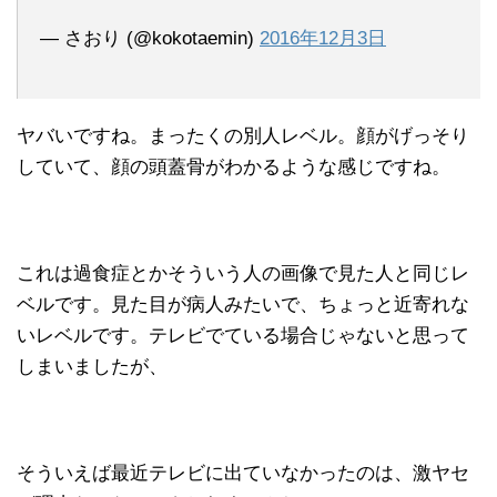
— さおり (@kokotaemin)
2016年12月3日
ヤバいですね。まったくの別人レベル。顔がげっそり
していて、顔の頭蓋骨がわかるような感じですね。
これは過食症とかそういう人の画像で見た人と同じレ
ベルです。見た目が病人みたいで、ちょっと近寄れな
いレベルです。テレビでている場合じゃないと思って
しまいましたが、
そういえば最近テレビに出ていなかったのは、激ヤセ