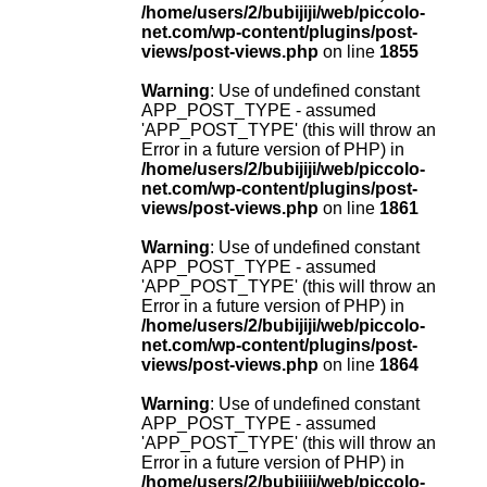
/home/users/2/bubijiji/web/piccolo-
net.com/wp-content/plugins/post-
views/post-views.php
on line
1855
Warning
: Use of undefined constant
APP_POST_TYPE - assumed
'APP_POST_TYPE' (this will throw an
Error in a future version of PHP) in
/home/users/2/bubijiji/web/piccolo-
net.com/wp-content/plugins/post-
views/post-views.php
on line
1861
Warning
: Use of undefined constant
APP_POST_TYPE - assumed
'APP_POST_TYPE' (this will throw an
Error in a future version of PHP) in
/home/users/2/bubijiji/web/piccolo-
net.com/wp-content/plugins/post-
views/post-views.php
on line
1864
Warning
: Use of undefined constant
APP_POST_TYPE - assumed
'APP_POST_TYPE' (this will throw an
Error in a future version of PHP) in
/home/users/2/bubijiji/web/piccolo-