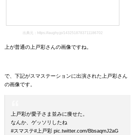
出典元：https://laughy.jp/1432518783711186702
上が普通の上戸彩さんの画像ですね。
で、下記がスマステーションに出演された上戸彩さん
の画像です。
上戸彩が愛子さま並みに痩せた。
なんか、ゲッソリしたね
#スマステ#上戸彩 pic.twitter.com/BbsaqmJ2aG