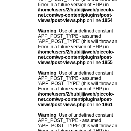
Error in a future version of PHP) in
/home/users/2/bubijiji/web/piccolo-
net.com/wp-content/plugins/post-
views/post-views.php
on line
1854
Warning
: Use of undefined constant
APP_POST_TYPE - assumed
'APP_POST_TYPE' (this will throw an
Error in a future version of PHP) in
/home/users/2/bubijiji/web/piccolo-
net.com/wp-content/plugins/post-
views/post-views.php
on line
1855
Warning
: Use of undefined constant
APP_POST_TYPE - assumed
'APP_POST_TYPE' (this will throw an
Error in a future version of PHP) in
/home/users/2/bubijiji/web/piccolo-
net.com/wp-content/plugins/post-
views/post-views.php
on line
1861
Warning
: Use of undefined constant
APP_POST_TYPE - assumed
'APP_POST_TYPE' (this will throw an
Error in a future version of PHP) in