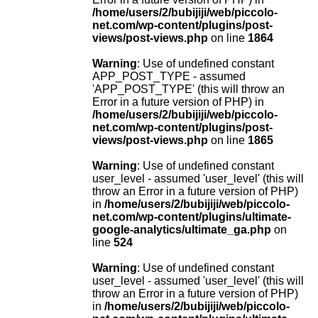
/home/users/2/bubijiji/web/piccolo-
net.com/wp-content/plugins/post-
views/post-views.php
on line
1864
Warning
: Use of undefined constant
APP_POST_TYPE - assumed
'APP_POST_TYPE' (this will throw an
Error in a future version of PHP) in
/home/users/2/bubijiji/web/piccolo-
net.com/wp-content/plugins/post-
views/post-views.php
on line
1865
Warning
: Use of undefined constant
user_level - assumed 'user_level' (this will
throw an Error in a future version of PHP)
in
/home/users/2/bubijiji/web/piccolo-
net.com/wp-content/plugins/ultimate-
google-analytics/ultimate_ga.php
on
line
524
Warning
: Use of undefined constant
user_level - assumed 'user_level' (this will
throw an Error in a future version of PHP)
in
/home/users/2/bubijiji/web/piccolo-