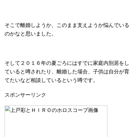
そこで離婚しようか、このまま支えようか悩んでいる
のかなと思いました。
そして２０１６年の夏ごろにはすでに家庭内別居をし
ていると噂されたり、離婚した場合、子供は自分が育
てたいなど相談しているという噂です。
スポンサーリンク