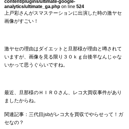
content/plugins/ultimate-google-
analytics/ultimate_ga.php
on line
524
上戸彩さんがスマステーションに出演した時の激ヤセ
画像がすごい！
激ヤセの理由はダイエットと旦那様が理由と噂されて
いますが、画像を見る限り３０ｋｇ台後半なんじゃな
いかって思うぐらいですね。
最近、旦那様のＨＩＲＯさん、レコ大買収事件があり
ましたからね。
関連記事：三代目jsbがレコ大を買収でやらせって！ガ
セなの？