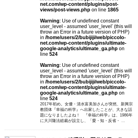
net.com/wp-content/plugins/post-
views/post-views.php
on line
1865
Warning
: Use of undefined constant
user_level - assumed 'user_level' (this will
throw an Error in a future version of PHP)
in
/home/users/2/bubijiji/web/piccolo-
net.com/wp-content/plugins/ultimate-
google-analytics/ultimate_ga.php
on
line
524
Warning
: Use of undefined constant
user_level - assumed 'user_level' (this will
throw an Error in a future version of PHP)
in
/home/users/2/bubijiji/web/piccolo-
net.com/wp-content/plugins/ultimate-
google-analytics/ultimate_ga.php
on
line
524
2017年初め。女優・清水富美加さんが突然、新興宗
教団体『幸福の科学』へ出家したことが、大きな話
題になりましたよね！ 『幸福の科学』は、1986年
に大川隆法総裁が設立し、「愛・知・反省・ ...