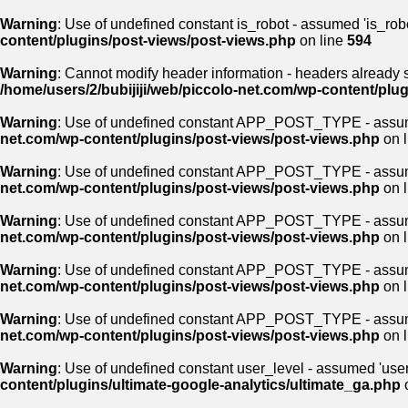
Warning
: Use of undefined constant is_robot - assumed 'is_robot
content/plugins/post-views/post-views.php
on line
594
Warning
: Cannot modify header information - headers already s
/home/users/2/bubijiji/web/piccolo-net.com/wp-content/plu
Warning
: Use of undefined constant APP_POST_TYPE - assume
net.com/wp-content/plugins/post-views/post-views.php
on 
Warning
: Use of undefined constant APP_POST_TYPE - assume
net.com/wp-content/plugins/post-views/post-views.php
on 
Warning
: Use of undefined constant APP_POST_TYPE - assume
net.com/wp-content/plugins/post-views/post-views.php
on 
Warning
: Use of undefined constant APP_POST_TYPE - assume
net.com/wp-content/plugins/post-views/post-views.php
on 
Warning
: Use of undefined constant APP_POST_TYPE - assume
net.com/wp-content/plugins/post-views/post-views.php
on 
Warning
: Use of undefined constant user_level - assumed 'user_l
content/plugins/ultimate-google-analytics/ultimate_ga.php
o