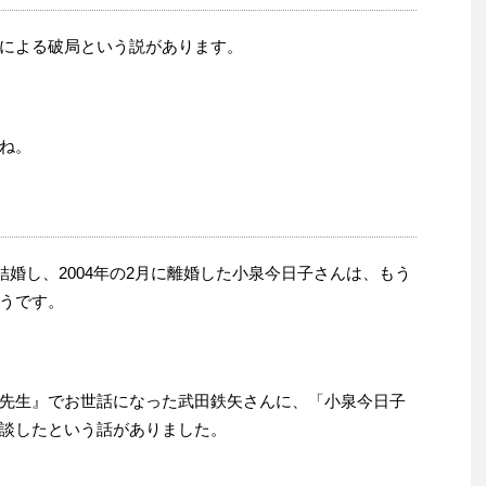
による破局という説があります。
ね。
と結婚し、2004年の2月に離婚した小泉今日子さんは、もう
うです。
先生』でお世話になった武田鉄矢さんに、「小泉今日子
談したという話がありました。