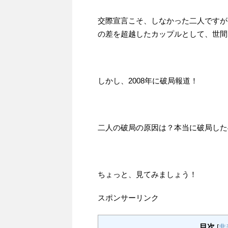
交際宣言こそ、しなかった二人ですが
の差を超越したカップルとして、世間
しかし、2008年に破局報道！
二人の破局の原因は？本当に破局した
ちょっと、見てみましょう！
スポンサーリンク
目次
[
非