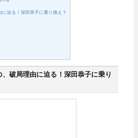
由に迫る！深田恭子に乗り換え？
の、破局理由に迫る！深田恭子に乗り