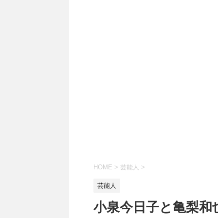
HOME
>
芸能人
>
芸能人
小泉今日子と亀梨和