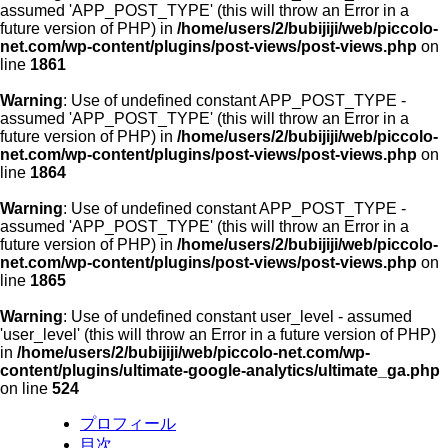
assumed 'APP_POST_TYPE' (this will throw an Error in a
future version of PHP) in
/home/users/2/bubijiji/web/piccolo-
net.com/wp-content/plugins/post-views/post-views.php
on
line
1861
Warning
: Use of undefined constant APP_POST_TYPE -
assumed 'APP_POST_TYPE' (this will throw an Error in a
future version of PHP) in
/home/users/2/bubijiji/web/piccolo-
net.com/wp-content/plugins/post-views/post-views.php
on
line
1864
Warning
: Use of undefined constant APP_POST_TYPE -
assumed 'APP_POST_TYPE' (this will throw an Error in a
future version of PHP) in
/home/users/2/bubijiji/web/piccolo-
net.com/wp-content/plugins/post-views/post-views.php
on
line
1865
Warning
: Use of undefined constant user_level - assumed
'user_level' (this will throw an Error in a future version of PHP)
in
/home/users/2/bubijiji/web/piccolo-net.com/wp-
content/plugins/ultimate-google-analytics/ultimate_ga.php
on line
524
プロフィール
目次