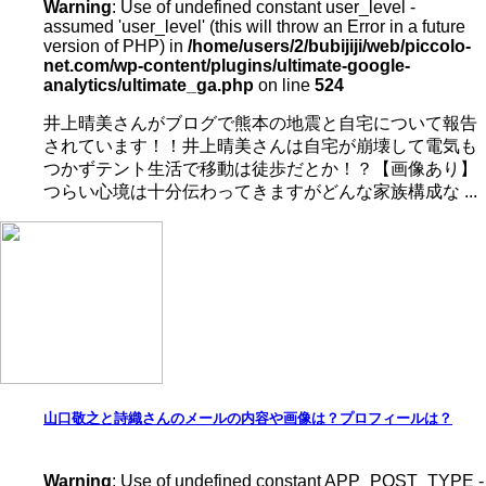
Warning
: Use of undefined constant user_level -
assumed 'user_level' (this will throw an Error in a future
version of PHP) in
/home/users/2/bubijiji/web/piccolo-
net.com/wp-content/plugins/ultimate-google-
analytics/ultimate_ga.php
on line
524
井上晴美さんがブログで熊本の地震と自宅について報告
されています！！井上晴美さんは自宅が崩壊して電気も
つかずテント生活で移動は徒歩だとか！？【画像あり】
つらい心境は十分伝わってきますがどんな家族構成な ...
山口敬之と詩織さんのメールの内容や画像は？プロフィールは？
Warning
: Use of undefined constant APP_POST_TYPE -