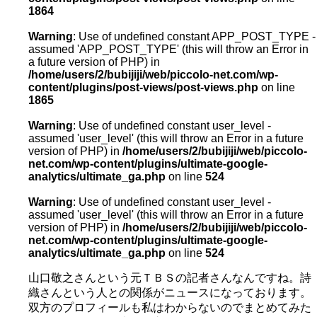
1864
Warning
: Use of undefined constant APP_POST_TYPE -
assumed 'APP_POST_TYPE' (this will throw an Error in
a future version of PHP) in
/home/users/2/bubijiji/web/piccolo-net.com/wp-
content/plugins/post-views/post-views.php
on line
1865
Warning
: Use of undefined constant user_level -
assumed 'user_level' (this will throw an Error in a future
version of PHP) in
/home/users/2/bubijiji/web/piccolo-
net.com/wp-content/plugins/ultimate-google-
analytics/ultimate_ga.php
on line
524
Warning
: Use of undefined constant user_level -
assumed 'user_level' (this will throw an Error in a future
version of PHP) in
/home/users/2/bubijiji/web/piccolo-
net.com/wp-content/plugins/ultimate-google-
analytics/ultimate_ga.php
on line
524
山口敬之さんという元ＴＢＳの記者さんなんですね。詩
織さんという人との関係がニュースになっております。
双方のプロフィールも私はわからないのでまとめてみた