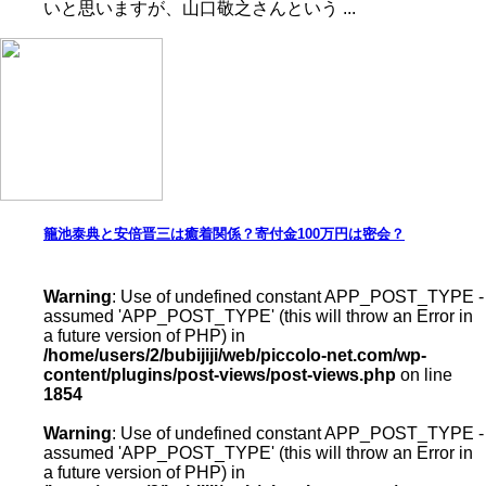
いと思いますが、山口敬之さんという ...
籠池泰典と安倍晋三は癒着関係？寄付金100万円は密会？
Warning
: Use of undefined constant APP_POST_TYPE -
assumed 'APP_POST_TYPE' (this will throw an Error in
a future version of PHP) in
/home/users/2/bubijiji/web/piccolo-net.com/wp-
content/plugins/post-views/post-views.php
on line
1854
Warning
: Use of undefined constant APP_POST_TYPE -
assumed 'APP_POST_TYPE' (this will throw an Error in
a future version of PHP) in