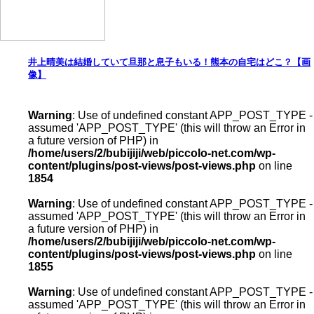
井上晴美は結婚していて旦那と息子もいる！熊本の自宅はどこ？【画
像】
Warning
: Use of undefined constant APP_POST_TYPE -
assumed 'APP_POST_TYPE' (this will throw an Error in
a future version of PHP) in
/home/users/2/bubijiji/web/piccolo-net.com/wp-
content/plugins/post-views/post-views.php
on line
1854
Warning
: Use of undefined constant APP_POST_TYPE -
assumed 'APP_POST_TYPE' (this will throw an Error in
a future version of PHP) in
/home/users/2/bubijiji/web/piccolo-net.com/wp-
content/plugins/post-views/post-views.php
on line
1855
Warning
: Use of undefined constant APP_POST_TYPE -
assumed 'APP_POST_TYPE' (this will throw an Error in