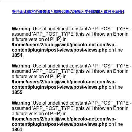
安井金比羅宮の御朱印と御朱印帳の種類と受付時間と値段を紹介!
Warning
: Use of undefined constant APP_POST_TYPE -
assumed 'APP_POST_TYPE' (this will throw an Error in
a future version of PHP) in
/home/users/2/bubijiji/web/piccolo-net.com/wp-
content/plugins/post-views/post-views.php
on line
1854
Warning
: Use of undefined constant APP_POST_TYPE -
assumed 'APP_POST_TYPE' (this will throw an Error in
a future version of PHP) in
/home/users/2/bubijiji/web/piccolo-net.com/wp-
content/plugins/post-views/post-views.php
on line
1855
Warning
: Use of undefined constant APP_POST_TYPE -
assumed 'APP_POST_TYPE' (this will throw an Error in
a future version of PHP) in
/home/users/2/bubijiji/web/piccolo-net.com/wp-
content/plugins/post-views/post-views.php
on line
1861