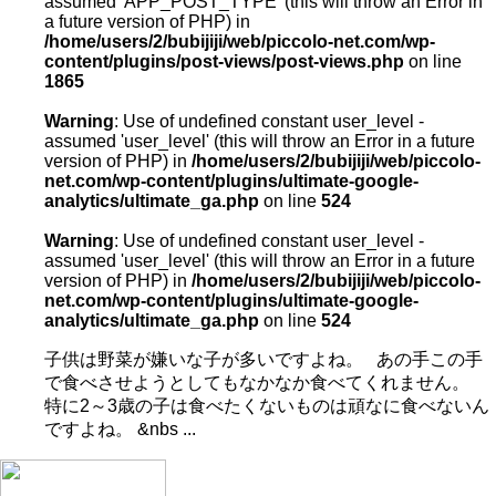
assumed 'APP_POST_TYPE' (this will throw an Error in
a future version of PHP) in
/home/users/2/bubijiji/web/piccolo-net.com/wp-
content/plugins/post-views/post-views.php
on line
1865
Warning
: Use of undefined constant user_level -
assumed 'user_level' (this will throw an Error in a future
version of PHP) in
/home/users/2/bubijiji/web/piccolo-
net.com/wp-content/plugins/ultimate-google-
analytics/ultimate_ga.php
on line
524
Warning
: Use of undefined constant user_level -
assumed 'user_level' (this will throw an Error in a future
version of PHP) in
/home/users/2/bubijiji/web/piccolo-
net.com/wp-content/plugins/ultimate-google-
analytics/ultimate_ga.php
on line
524
子供は野菜が嫌いな子が多いですよね。 あの手この手
で食べさせようとしてもなかなか食べてくれません。
特に2～3歳の子は食べたくないものは頑なに食べないん
ですよね。 &nbs ...