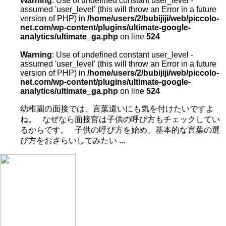
Warning
: Use of undefined constant user_level -
assumed 'user_level' (this will throw an Error in a future
version of PHP) in
/home/users/2/bubijiji/web/piccolo-
net.com/wp-content/plugins/ultimate-google-
analytics/ultimate_ga.php
on line
524
Warning
: Use of undefined constant user_level -
assumed 'user_level' (this will throw an Error in a future
version of PHP) in
/home/users/2/bubijiji/web/piccolo-
net.com/wp-content/plugins/ultimate-google-
analytics/ultimate_ga.php
on line
524
幼稚園の面接では、言葉遣いにも気を付けたいですよ
ね。 なぜなら面接官は子供の呼び方もチェックしてい
るからです。 子供の呼び方を始め、基本的な言葉の選
び方をおさらいしてみたい ...