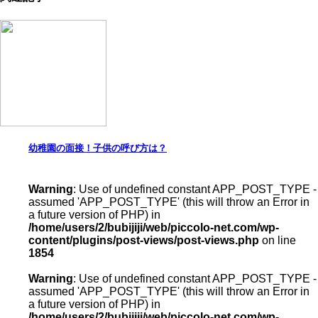
幼稚園の面接！子供の呼び方は？
Warning
: Use of undefined constant APP_POST_TYPE -
assumed 'APP_POST_TYPE' (this will throw an Error in
a future version of PHP) in
/home/users/2/bubijiji/web/piccolo-net.com/wp-
content/plugins/post-views/post-views.php
on line
1854
Warning
: Use of undefined constant APP_POST_TYPE -
assumed 'APP_POST_TYPE' (this will throw an Error in
a future version of PHP) in
/home/users/2/bubijiji/web/piccolo-net.com/wp-