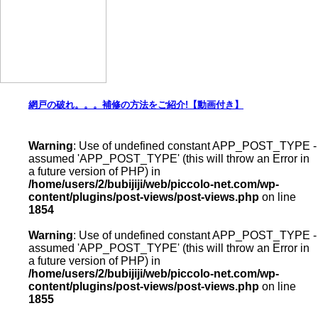
網戸の破れ。。。補修の方法をご紹介!【動画付き】
Warning
: Use of undefined constant APP_POST_TYPE -
assumed 'APP_POST_TYPE' (this will throw an Error in
a future version of PHP) in
/home/users/2/bubijiji/web/piccolo-net.com/wp-
content/plugins/post-views/post-views.php
on line
1854
Warning
: Use of undefined constant APP_POST_TYPE -
assumed 'APP_POST_TYPE' (this will throw an Error in
a future version of PHP) in
/home/users/2/bubijiji/web/piccolo-net.com/wp-
content/plugins/post-views/post-views.php
on line
1855