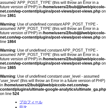
assumed 'APP_POST_TYPE' (this will throw an Error in a
future version of PHP) in
/home/users/2/bubijiji/web/piccolo-
net.com/wp-content/plugins/post-views/post-views.php
on
line
1861
Warning
: Use of undefined constant APP_POST_TYPE -
assumed 'APP_POST_TYPE' (this will throw an Error in a
future version of PHP) in
/home/users/2/bubijiji/web/piccolo-
net.com/wp-content/plugins/post-views/post-views.php
on
line
1864
Warning
: Use of undefined constant APP_POST_TYPE -
assumed 'APP_POST_TYPE' (this will throw an Error in a
future version of PHP) in
/home/users/2/bubijiji/web/piccolo-
net.com/wp-content/plugins/post-views/post-views.php
on
line
1865
Warning
: Use of undefined constant user_level - assumed
'user_level' (this will throw an Error in a future version of PHP)
in
/home/users/2/bubijiji/web/piccolo-net.com/wp-
content/plugins/ultimate-google-analytics/ultimate_ga.php
on line
524
プロフィール
目次