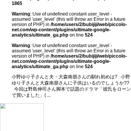
1865
Warning
: Use of undefined constant user_level -
assumed 'user_level' (this will throw an Error in a future
version of PHP) in
/home/users/2/bubijiji/web/piccolo-
net.com/wp-content/plugins/ultimate-google-
analytics/ultimate_ga.php
on line
524
Warning
: Use of undefined constant user_level -
assumed 'user_level' (this will throw an Error in a future
version of PHP) in
/home/users/2/bubijiji/web/piccolo-
net.com/wp-content/plugins/ultimate-google-
analytics/ultimate_ga.php
on line
524
小野ゆり子さんと夫・大森南朋さんの馴れ初めは? 小野
ゆり子さんと大森南朋さんに子供はいるのでしょうか??
今回は野島伸司さん脚本で話題のドラマ「彼氏をローン
で買いました」( ...