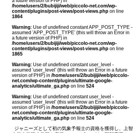
a future version of PHP) in
/home/users/2/bubijiji/web/piccolo-net.com/wp-
content/plugins/post-views/post-views.php
on line
1864
Warning
: Use of undefined constant APP_POST_TYPE -
assumed 'APP_POST_TYPE' (this will throw an Error in
a future version of PHP) in
/home/users/2/bubijiji/web/piccolo-net.com/wp-
content/plugins/post-views/post-views.php
on line
1865
Warning
: Use of undefined constant user_level -
assumed 'user_level' (this will throw an Error in a future
version of PHP) in
/home/users/2/bubijiji/web/piccolo-
net.com/wp-content/plugins/ultimate-google-
analytics/ultimate_ga.php
on line
524
Warning
: Use of undefined constant user_level -
assumed 'user_level' (this will throw an Error in a future
version of PHP) in
/home/users/2/bubijiji/web/piccolo-
net.com/wp-content/plugins/ultimate-google-
analytics/ultimate_ga.php
on line
524
ジャニーズとして初の気象予報士の資格を獲得し、上智