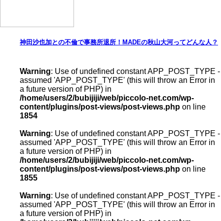
神田沙也加との不倫で事務所退所！MADEの秋山大河ってどんな人？
Warning
: Use of undefined constant APP_POST_TYPE -
assumed 'APP_POST_TYPE' (this will throw an Error in
a future version of PHP) in
/home/users/2/bubijiji/web/piccolo-net.com/wp-
content/plugins/post-views/post-views.php
on line
1854
Warning
: Use of undefined constant APP_POST_TYPE -
assumed 'APP_POST_TYPE' (this will throw an Error in
a future version of PHP) in
/home/users/2/bubijiji/web/piccolo-net.com/wp-
content/plugins/post-views/post-views.php
on line
1855
Warning
: Use of undefined constant APP_POST_TYPE -
assumed 'APP_POST_TYPE' (this will throw an Error in
a future version of PHP) in