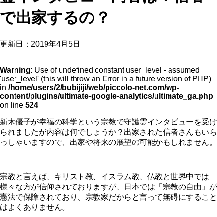
で出家するの？
更新日：
2019年4月5日
Warning
: Use of undefined constant user_level - assumed
'user_level' (this will throw an Error in a future version of PHP)
in
/home/users/2/bubijiji/web/piccolo-net.com/wp-
content/plugins/ultimate-google-analytics/ultimate_ga.php
on line
524
新木優子が幸福の科学という宗教で守護霊インタビューを受け
られましたが内容は何でしょうか？出家された信者さんもいら
っしゃいますので、出家や将来の展望の可能かもしれません。
宗教と言えば、キリスト教、イスラム教、仏教と世界中では
様々な方が信仰されておりますが、日本では「宗教の自由」が
憲法で保障されており、宗教家だからと言って無碍にすること
はよくありません。