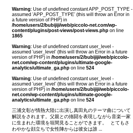
Warning
: Use of undefined constant APP_POST_TYPE -
assumed 'APP_POST_TYPE' (this will throw an Error in
a future version of PHP) in
/home/users/2/bubijiji/web/piccolo-net.com/wp-
content/plugins/post-views/post-views.php
on line
1865
Warning
: Use of undefined constant user_level -
assumed 'user_level' (this will throw an Error in a future
version of PHP) in
/home/users/2/bubijiji/web/piccolo-
net.com/wp-content/plugins/ultimate-google-
analytics/ultimate_ga.php
on line
524
Warning
: Use of undefined constant user_level -
assumed 'user_level' (this will throw an Error in a future
version of PHP) in
/home/users/2/bubijiji/web/piccolo-
net.com/wp-content/plugins/ultimate-google-
analytics/ultimate_ga.php
on line
524
三浦文彰が情熱大陸に出演し真田丸のテーマ曲について
解説をされます。父親との挌闘を表現しながら音楽一家
に生まれた環境を垣間見ることができます。 とてもさ
わやかな顔立ちで女性陣からは彼女は誰 ...