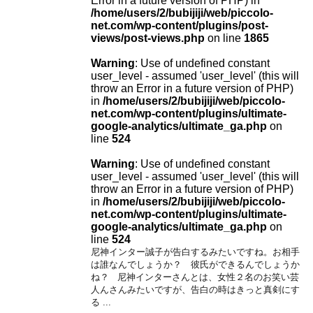
Error in a future version of PHP) in
/home/users/2/bubijiji/web/piccolo-
net.com/wp-content/plugins/post-
views/post-views.php
on line
1865
Warning
: Use of undefined constant
user_level - assumed 'user_level' (this will
throw an Error in a future version of PHP)
in
/home/users/2/bubijiji/web/piccolo-
net.com/wp-content/plugins/ultimate-
google-analytics/ultimate_ga.php
on
line
524
Warning
: Use of undefined constant
user_level - assumed 'user_level' (this will
throw an Error in a future version of PHP)
in
/home/users/2/bubijiji/web/piccolo-
net.com/wp-content/plugins/ultimate-
google-analytics/ultimate_ga.php
on
line
524
尼神インター誠子が告白するみたいですね。お相手
は誰なんでしょうか？ 彼氏ができるんでしょうか
ね？ 尼神インターさんとは、女性２名のお笑い芸
人んさんみたいですが、告白の時はきっと真剣にす
る ...