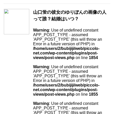
山口蛍の彼女のゆりぽんの画像の人
って誰？結婚はいつ？
Warning
: Use of undefined constant
APP_POST_TYPE - assumed
'APP_POST_TYPE' (this will throw an
Error in a future version of PHP) in
/home/users/2/bubijiji/web/piccolo-
net.com/wp-content/plugins/post-
views/post-views.php
on line
1854
Warning
: Use of undefined constant
APP_POST_TYPE - assumed
'APP_POST_TYPE' (this will throw an
Error in a future version of PHP) in
/home/users/2/bubijiji/web/piccolo-
net.com/wp-content/plugins/post-
views/post-views.php
on line
1855
Warning
: Use of undefined constant
APP_POST_TYPE - assumed
'APP_POST_TYPE' (this will throw an