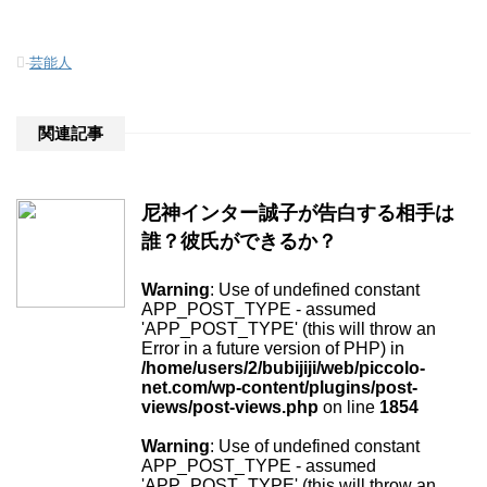
-
芸能人
関連記事
尼神インター誠子が告白する相手は
誰？彼氏ができるか？
Warning
: Use of undefined constant
APP_POST_TYPE - assumed
'APP_POST_TYPE' (this will throw an
Error in a future version of PHP) in
/home/users/2/bubijiji/web/piccolo-
net.com/wp-content/plugins/post-
views/post-views.php
on line
1854
Warning
: Use of undefined constant
APP_POST_TYPE - assumed
'APP_POST_TYPE' (this will throw an